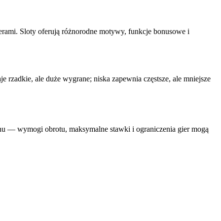
pierami. Sloty oferują różnorodne motywy, funkcje bonusowe i
 rzadkie, ale duże wygrane; niska zapewnia częstsze, ale mniejsze
inu — wymogi obrotu, maksymalne stawki i ograniczenia gier mogą