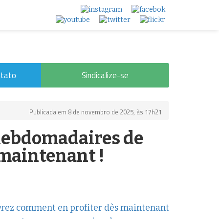
tato
Sindicalize-se
Publicada em 8 de novembro de 2025, às 17h21
hebdomadaires de
 maintenant !
vrez comment en profiter dès maintenant