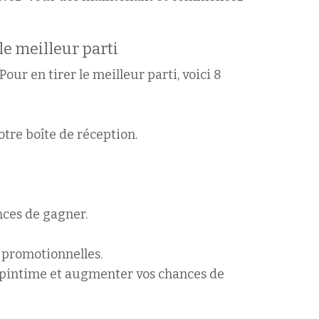
e meilleur parti
ur en tirer le meilleur parti, voici 8
tre boîte de réception.
nces de gagner.
s promotionnelles.
Spintime et augmenter vos chances de