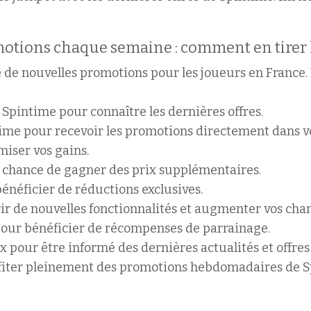
otions chaque semaine : comment en tirer l
e nouvelles promotions pour les joueurs en France. Po
 Spintime pour connaître les dernières offres.
time pour recevoir les promotions directement dans vo
miser vos gains.
e chance de gagner des prix supplémentaires.
bénéficier de réductions exclusives.
ir de nouvelles fonctionnalités et augmenter vos cha
 pour bénéficier de récompenses de parrainage.
x pour être informé des dernières actualités et offre
rofiter pleinement des promotions hebdomadaires de 