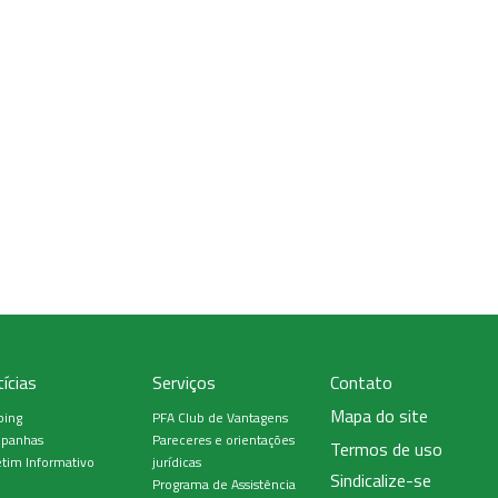
ícias
Serviços
Contato
Mapa do site
ping
PFA Club de Vantagens
panhas
Pareceres e orientações
Termos de uso
tim Informativo
jurídicas
Sindicalize-se
Programa de Assistência