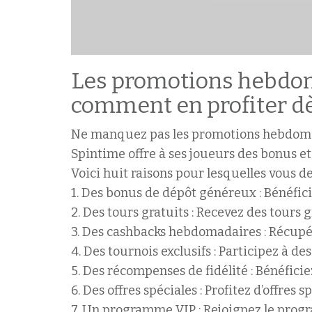
Les promotions hebdom
comment en profiter d
Ne manquez pas les promotions hebdomada
Spintime offre à ses joueurs des bonus e
Voici huit raisons pour lesquelles vous 
1. Des bonus de dépôt généreux : Bénéfic
2. Des tours gratuits : Recevez des tours
3. Des cashbacks hebdomadaires : Récupé
4. Des tournois exclusifs : Participez à de
5. Des récompenses de fidélité : Bénéfici
6. Des offres spéciales : Profitez d’offres
7. Un programme VIP : Rejoignez le progr