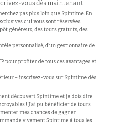
nscrivez-vous dès maintenant
herchez pas plus loin que Spintime. En
xclusives qui vous sont réservées.
pôt généreux, des tours gratuits, des
ntèle personnalisé, d’un gestionnaire de
P pour profiter de tous ces avantages et
rieur – inscrivez-vous sur Spintime dès
mment découvert Spintime et je dois dire
royables ! J’ai pu bénéficier de tours
ugmenter mes chances de gagner.
recommande vivement Spintime à tous les