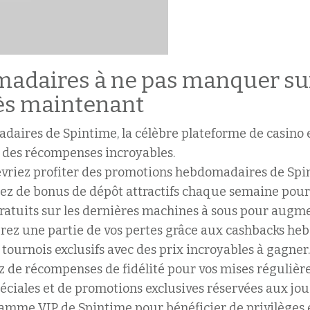
adaires à ne pas manquer sur
ès maintenant
ires de Spintime, la célèbre plateforme de casino 
t des récompenses incroyables.
devriez profiter des promotions hebdomadaires de Spi
iez de bonus de dépôt attractifs chaque semaine pour 
 gratuits sur les dernières machines à sous pour augm
rez une partie de vos pertes grâce aux cashbacks heb
s tournois exclusifs avec des prix incroyables à gagner.
ez de récompenses de fidélité pour vos mises régulièr
 spéciales et de promotions exclusives réservées aux jo
amme VIP de Spintime pour bénéficier de privilèges e