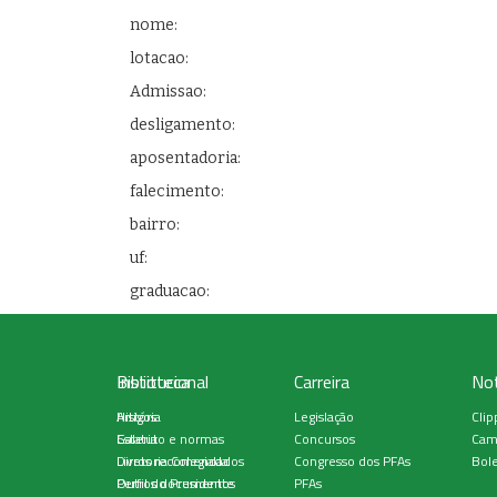
nome:
lotacao:
Admissao:
desligamento:
aposentadoria:
falecimento:
bairro:
uf:
graduacao:
Institucional
Biblioteca
Carreira
Not
História
Artigos
Legislação
Clip
Estatuto e normas
Galeria
Concursos
Cam
Diretoria Colegiada
Livros recomendados
Congresso dos PFAs
Bole
Perfil do Presidente
Outros documentos
PFAs