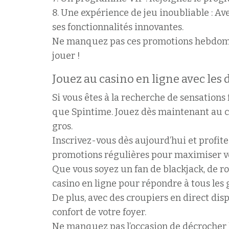
8. Une expérience de jeu inoubliable : A
ses fonctionnalités innovantes.
Ne manquez pas ces promotions hebdoma
jouer !
Jouez au casino en ligne avec les 
Si vous êtes à la recherche de sensations 
que Spintime. Jouez dès maintenant au ca
gros.
Inscrivez-vous dès aujourd’hui et profit
promotions régulières pour maximiser vo
Que vous soyez un fan de blackjack, de r
casino en ligne pour répondre à tous les 
De plus, avec des croupiers en direct dis
confort de votre foyer.
Ne manquez pas l’occasion de décrocher 