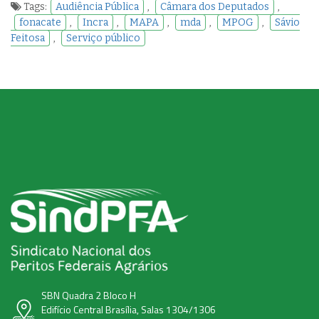
Tags:
Audiência Pública
,
Câmara dos Deputados
,
fonacate
,
Incra
,
MAPA
,
mda
,
MPOG
,
Sávio
Feitosa
,
Serviço público
SBN Quadra 2 Bloco H
Edifício Central Brasília, Salas 1304/1306