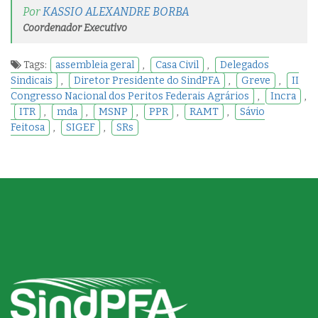
Por
KASSIO ALEXANDRE BORBA
Coordenador Executivo
Tags:
assembleia geral
,
Casa Civil
,
Delegados
Sindicais
,
Diretor Presidente do SindPFA
,
Greve
,
II
Congresso Nacional dos Peritos Federais Agrários
,
Incra
,
ITR
,
mda
,
MSNP
,
PPR
,
RAMT
,
Sávio
Feitosa
,
SIGEF
,
SRs