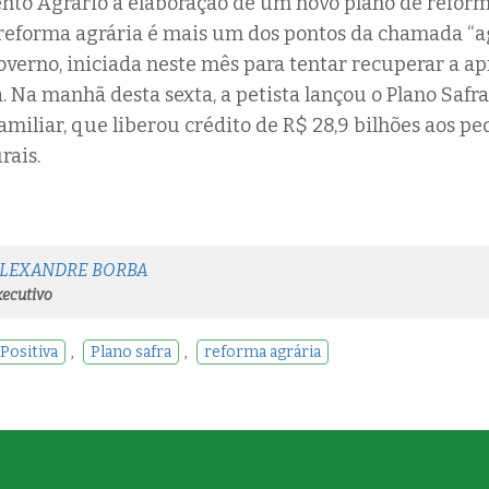
to Agrário a elaboração de um novo plano de reform
reforma agrária é mais um dos pontos da chamada “
governo, iniciada neste mês para tentar recuperar a a
a. Na manhã desta sexta, a petista lançou o Plano Safr
amiliar, que liberou crédito de R$ 28,9 bilhões aos p
rais.
ALEXANDRE BORBA
ecutivo
Positiva
,
Plano safra
,
reforma agrária