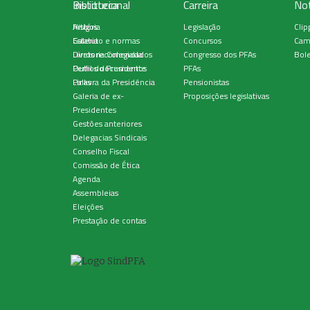
Institucional
Biblioteca
Carreira
Not
História
Artigos
Legislação
Clip
Estatuto e normas
Galeria
Concursos
Cam
Diretoria Colegiada
Livros recomendados
Congresso dos PFAs
Bole
Perfil do Presidente
Outros documentos
PFAs
Palavra da Presidência
Links
Pensionistas
Galeria de ex-
Proposições legislativas
Presidentes
Gestões anteriores
Delegacias Sindicais
Conselho Fiscal
Comissão de Ética
Agenda
Assembleias
Eleições
Prestação de contas