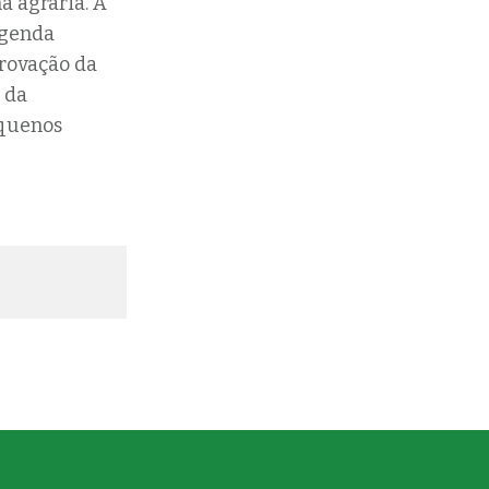
a agrária. A
agenda
provação da
a da
equenos