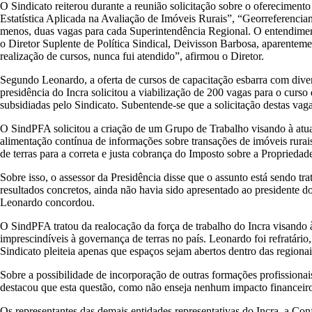
O Sindicato reiterou durante a reunião solicitação sobre o oferecimen
Estatística Aplicada na Avaliação de Imóveis Rurais”, “Georreferencia
menos, duas vagas para cada Superintendência Regional. O entendimento
o Diretor Suplente de Política Sindical, Deivisson Barbosa, aparentem
realização de cursos, nunca fui atendido”, afirmou o Diretor.
Segundo Leonardo, a oferta de cursos de capacitação esbarra com diver
presidência do Incra solicitou a viabilização de 200 vagas para o cur
subsidiadas pelo Sindicato. Subentende-se que a solicitação destas 
O SindPFA solicitou a criação de um Grupo de Trabalho visando à atuaç
alimentação contínua de informações sobre transações de imóveis rurai
de terras para a correta e justa cobrança do Imposto sobre a Propriedade
Sobre isso, o assessor da Presidência disse que o assunto está sendo 
resultados concretos, ainda não havia sido apresentado ao presidente 
Leonardo concordou.
O SindPFA tratou da realocação da força de trabalho do Incra visando
imprescindíveis à governança de terras no país. Leonardo foi refratário
Sindicato pleiteia apenas que espaços sejam abertos dentro das regiona
Sobre a possibilidade de incorporação de outras formações profissiona
destacou que esta questão, como não enseja nenhum impacto financeiro 
Os representantes das demais entidades representativas do Incra, a Co