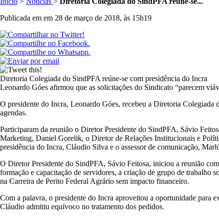
Inicio
>
Notícias
>
Diretoria Colegiada do SindPFA reúne-se...
Publicada em em 28 de março de 2018, às 15h19
Diretoria Colegiada do SindPFA reúne-se com presidência do Incra
Leonardo Góes afirmou que as solicitações do Sindicato “parecem viáv
O presidente do Incra, Leonardo Góes, recebeu a Diretoria Colegiada d
agendas.
Participaram da reunião o Diretor Presidente do SindPFA, Sávio Feitos
Marketing, Daniel Gorelik, o Diretor de Relações Institucionais e Polí
presidência do Incra, Cláudio Silva e o assessor de comunicação, Marl
O Diretor Presidente do SindPFA, Sávio Feitosa, iniciou a reunião com
formação e capacitação de servidores, a criação de grupo de trabalho s
na Carreira de Perito Federal Agrário sem impacto financeiro.
Com a palavra, o presidente do Incra aproveitou a oportunidade para e
Cláudio admitiu equívoco no tratamento dos pedidos.