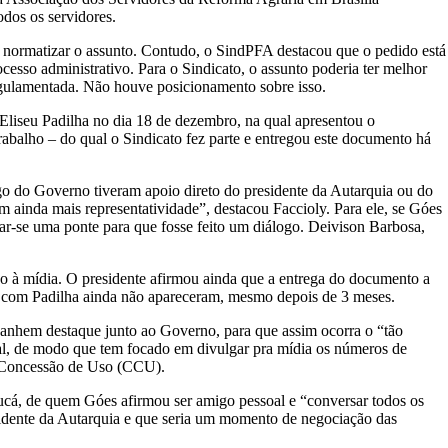
dos os servidores.
ra normatizar o assunto. Contudo, o SindPFA destacou que o pedido está
sso administrativo. Para o Sindicato, o assunto poderia ter melhor
egulamentada. Não houve posicionamento sobre isso.
Eliseu Padilha no dia 18 de dezembro, na qual apresentou o
abalho – do qual o Sindicato fez parte e entregou este documento há
go do Governo tiveram apoio direto do presidente da Autarquia ou do
m ainda mais representatividade”, destacou Faccioly. Para ele, se Góes
ar-se uma ponte para que fosse feito um diálogo. Deivison Barbosa,
do à mídia. O presidente afirmou ainda que a entrega do documento a
ião com Padilha ainda não apareceram, mesmo depois de 3 meses.
o ganhem destaque junto ao Governo, para que assim ocorra o “tão
ial, de modo que tem focado em divulgar pra mídia os números de
e Concessão de Uso (CCU).
ucá, de quem Góes afirmou ser amigo pessoal e “conversar todos os
sidente da Autarquia e que seria um momento de negociação das