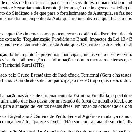
to de cursos de formação e capacitação de servidores, demandada em ju
mento e Sensoriamento Remoto (interpretação de imagens de satélite) d
 do Sindicato é de que para o fortalecimento da Autarquia, se faz nec
ente, não há um empenho da Autarquia no incentivo na qualificação dos 
sas questões internas como poucos recursos, além da discricionariedad
so de extensão ‘Regularização Fundiária no Brasil: Impactos da Lei 13.
vagas não teve andamento dentro da Autarquia. Os temas citados pelo 
ão do Incra junto às prefeituras municipais, inclusive no desenvolvime
s visando à alimentação das informações sobre o mercado de terras e, e
 Territorial Rural (ITR).
tratado pelo Grupo Estratégico de Inteligência Territorial (Geit) e há
do Incra. O Sindicato solicitou participação neste Grupo que, de acord
 à atuação nas áreas de Ordenamento da Estrutura Fundiária, especialm
, afirmando que isso passa por um estudo da força de trabalho ideal, qu
is para a atuação de Peritos nessas áreas, em razão da ociosidade da o
is da Engenharia à Carreira de Perito Federal Agrário e mudança da no
e orçamentário, “parece viável”. “Não sou contra tratar disso não”, di
nfederação Nacional das Associações dos Servidores do Incra (Cnasi) e