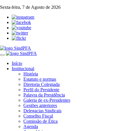
Sexta-feira, 7 de Agosto de 2026
Toggle
navigation
Início
Institucional
História
Estatuto e normas
Diretoria Colegiada
Perfil do Presidente
Palavra da Presidência
Galeria de ex-Presidentes
Gestões anteriores
Delegacias Sindicais
Conselho Fiscal
Comissão de Ética
Agenda