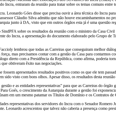
 Incra, entraram da reunião para tratar sobre os temas comuns entre to
ncra. Leonardo Góes disse que precisa ouvir a área técnica do Incra pa
assessor Cláudio Silva admitiu que não houve encaminhamentos no proce
quia junto à DA, visto que em outros órgãos esta já é uma questão r
 SindPFA sobre os resultados da reunião com o ministro da Casa Civil 
dente do Incra, a apresentação do documento elaborado pelo Grupo de Tr
Faccioly lembrou que todas as Carreiras que conseguiram melhor diálo
êm força, mas precisamos contar com a gestão da Casa para contarmos co
logo direto com a Presidência da República, como afirma, poderia torn
ras que obtiveram êxito nas negociações.
ue fossem apresentados resultados positivos como os que ele tem passa
tem sido visto com bons olhos. Apesar disso, os resultados desta reun
 a gestão e as entidades representativas” para que as Carreiras do órgã
 Para Goés, o crescimento da Autarquia durante a gestão foi exponenc
s reúnam em um mesmo patamar os Títulos de Domínio e os Contratos d
idades representativas dos servidores do Incra com o Senador Romero J
ente. Leonardo acrescentou que talvez não caberia a presença como pre