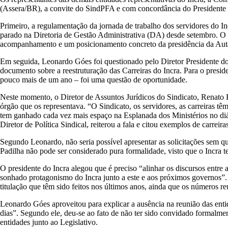
(Assera/BR), a convite do SindPFA e com concordância do Presidente do
Primeiro, a regulamentação da jornada de trabalho dos servidores do I
parado na Diretoria de Gestão Administrativa (DA) desde setembro. O 
acompanhamento e um posicionamento concreto da presidência da Autar
Em seguida, Leonardo Góes foi questionado pelo Diretor Presidente do
documento sobre a reestruturação das Carreiras do Incra. Para o presi
pouco mais de um ano – foi uma questão de oportunidade.
Neste momento, o Diretor de Assuntos Jurídicos do Sindicato, Renato 
órgão que os representava. “O Sindicato, os servidores, as carreiras t
tem ganhado cada vez mais espaço na Esplanada dos Ministérios no diá
Diretor de Política Sindical, reiterou a fala e citou exemplos de carrei
Segundo Leonardo, não seria possível apresentar as solicitações sem q
Padilha não pode ser considerado pura formalidade, visto que o Incra 
O presidente do Incra alegou que é preciso “alinhar os discursos entre
sonhado protagonismo do Incra junto a este e aos próximos governos”.
titulação que têm sido feitos nos últimos anos, ainda que os número
Leonardo Góes aproveitou para explicar a ausência na reunião das ent
dias”. Segundo ele, deu-se ao fato de não ter sido convidado formalm
entidades junto ao Legislativo.