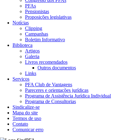
Congresso dos PFAs
PFAs
Pensionistas
Proposições legislativas
Notícias
Clipping
Campanhas
Boletim Informativo
Biblioteca
Artigos
Galeria
Livros recomendados
Outros documentos
Links
Serviços
PFA Club de Vantagens
Pareceres e orientações jurídicas
Programa de Assistência Jurídica Individual
Programa de Consultorias
Sindicalize-se
Mapa do site
Termos de uso
Contato
Comunicar erro