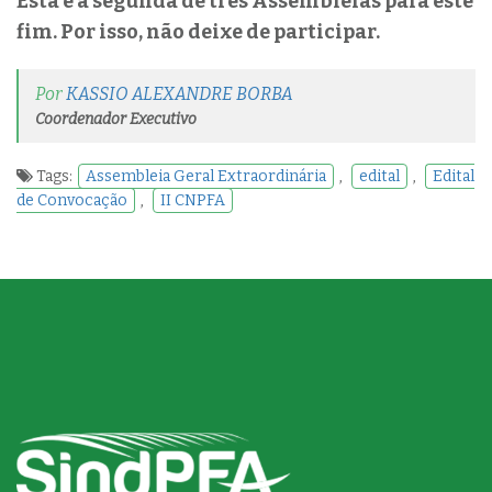
Esta é a segunda de três Assembleias para este
fim. Por isso, não deixe de participar.
Por
KASSIO ALEXANDRE BORBA
Coordenador Executivo
Tags:
Assembleia Geral Extraordinária
,
edital
,
Edital
de Convocação
,
II CNPFA