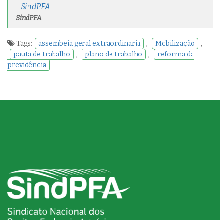
- SindPFA
SindPFA
Tags:
assembeia geral extraordinaria
,
Mobilização
,
pauta de trabalho
,
plano de trabalho
,
reforma da
previdência