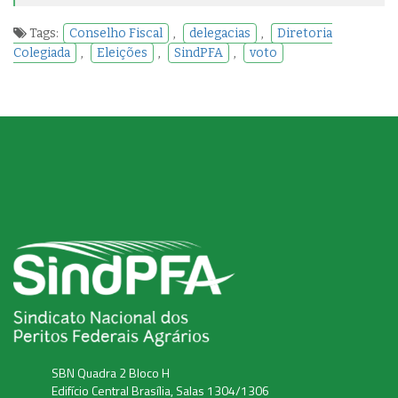
Tags:
Conselho Fiscal
,
delegacias
,
Diretoria
Colegiada
,
Eleições
,
SindPFA
,
voto
SBN Quadra 2 Bloco H
Edifício Central Brasília, Salas 1304/1306