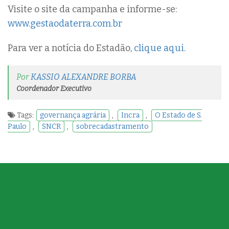
Visite o site da campanha e informe-se:
www.gestaodaterra.com.br
Para ver a notícia do Estadão,
clique aqui
.
Por
KASSIO ALEXANDRE BORBA
Coordenador Executivo
Tags:
governança agrária
,
Incra
,
O Estado de S.
Paulo
,
SNCR
,
sobrecadastramento