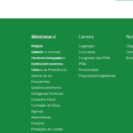
Institucional
Biblioteca
Carreira
Not
História
Artigos
Legislação
Clip
Estatuto e normas
Galeria
Concursos
Cam
Diretoria Colegiada
Livros recomendados
Congresso dos PFAs
Bole
Perfil do Presidente
Outros documentos
PFAs
Palavra da Presidência
Links
Pensionistas
Galeria de ex-
Proposições legislativas
Presidentes
Gestões anteriores
Delegacias Sindicais
Conselho Fiscal
Comissão de Ética
Agenda
Assembleias
Eleições
Prestação de contas