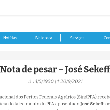
Notícias
Biblioteca
Serviços
Con
Nota de pesar – José Sekeff
☆ 14/5/1930 | † 20/9/2021
acional dos Peritos Federais Agrários (SindPFA) rece
ícia do falecimento do PFA aposentado
José Sekeff
, o