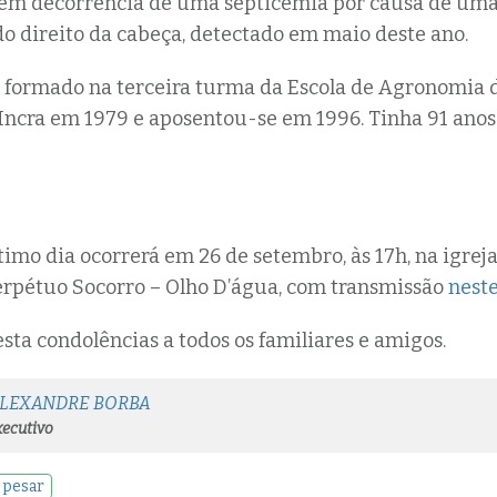
 em decorrência de uma septicemia por causa de uma
do direito da cabeça, detectado em maio deste ano.
oi formado na terceira turma da Escola de Agronomia
Incra em 1979 e aposentou-se em 1996. Tinha 91 ano
timo dia ocorrerá em 26 de setembro, às 17h, na igrej
erpétuo Socorro – Olho D’água, com transmissão
neste
sta condolências a todos os familiares e amigos.
ALEXANDRE BORBA
ecutivo
 pesar