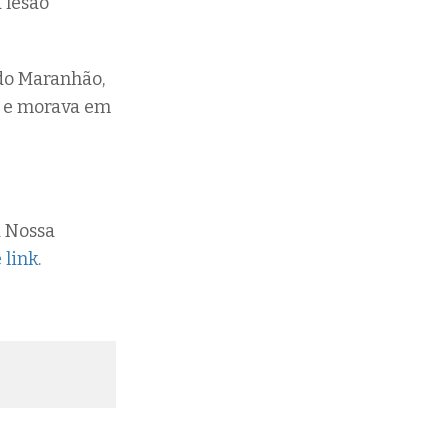
 lesão
 do Maranhão,
s e morava em
a Nossa
 link
.