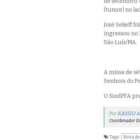
de setembro,
(tumor) no la
José Sekeff f
ingressou no 
São Luís/MA.
A missa de sé
Senhora do P
O SindPFA pre
Por
KASSIO 
Coordenador Ex
Tags:
Nota de