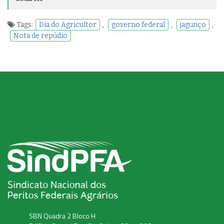
Tags:
Dia do Agricultor
,
governo federal
,
jagunço
,
Nota de repúdio
SBN Quadra 2 Bloco H