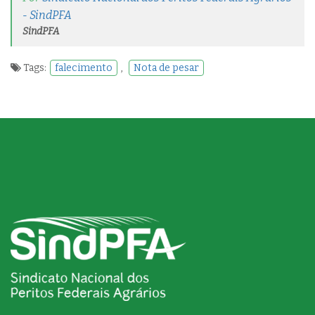
- SindPFA
SindPFA
Tags:
falecimento
,
Nota de pesar