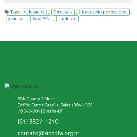
Tags:
delegados
,
Diretoria
,
formação profissional
,
jurídica
,
SindPFA
,
suplente
SBN Quadra 2 Bloco H
Edifício Central Brasília, Salas 1304/1306
70.040-904 | Brasília-DF
(61) 3327-1210
contato@sindpfa.org.br