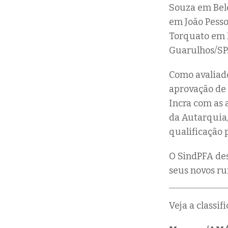
Souza em Bel
em João Pesso
Torquato em 
Guarulhos/SP
Como avaliado
aprovação de 
Incra com as a
da Autarquia,
qualificação p
O SindPFA des
seus novos ru
Veja a classif