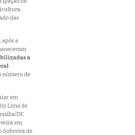
cipação de
icultura,
ado das
, após a
ermaneceram
ibilizadas a
eral
o número de
uiar em
Rio Lima de
asília/DF,
iveira em
o Sobreira de