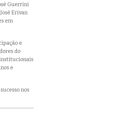
osé Guerrini
José Erivan
es em
cipação e
idores do
institucionais
anos e
 sucesso nos