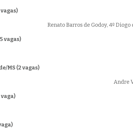
 vagas)
Renato Barros de Godoy, 4º
Diogo 
5 vagas)
e/MS (2 vagas)
Andre V
 vaga)
vaga)