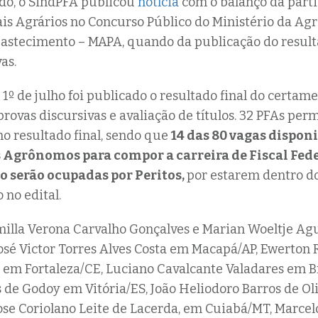
do, o SindPFA publicou
notícia
com o balanço da parti
ais Agrários no Concurso Público do Ministério da Agr
bastecimento – MAPA, quando da publicação do result
as.
1º de julho foi publicado o resultado final do certame
provas discursivas e avaliação de títulos. 32 PFAs p
 no resultado final, sendo que
14 das 80 vagas dispon
Agrônomos para compor a carreira de Fiscal Fed
 serão ocupadas por Peritos,
por estarem dentro d
 no edital.
milla Verona Carvalho Gonçalves e Marian Woeltje Ag
sé Victor Torres Alves Costa em Macapá/AP, Ewerton 
a em Fortaleza/CE, Luciano Cavalcante Valadares em Br
 de Godoy em Vitória/ES, João Heliodoro Barros de Ol
ose Coriolano Leite de Lacerda, em Cuiabá/MT, Marcel