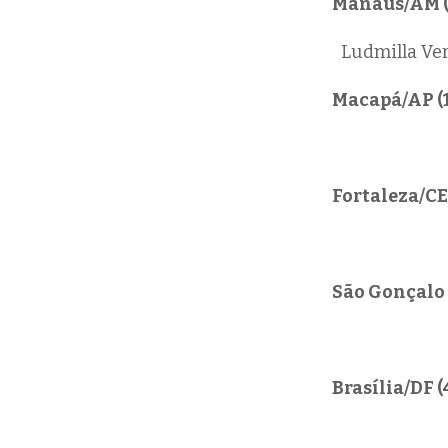
Manaus/AM (4
Ludmilla Ver
Macapá/AP (1
Fortaleza/CE 
São Gonçalo 
Brasília/DF (