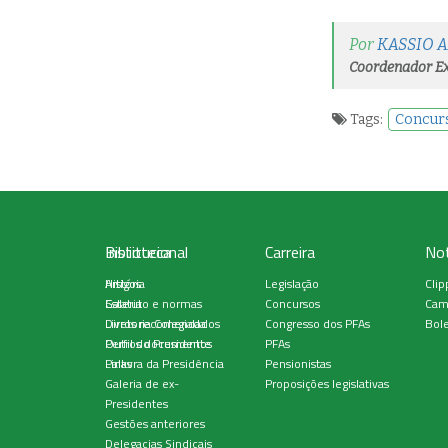
Por
KASSIO 
Coordenador Ex
Tags:
Concurs
Institucional
Biblioteca
Carreira
Not
História
Artigos
Legislação
Clip
Estatuto e normas
Galeria
Concursos
Cam
Diretoria Colegiada
Livros recomendados
Congresso dos PFAs
Bole
Perfil do Presidente
Outros documentos
PFAs
Palavra da Presidência
Links
Pensionistas
Galeria de ex-
Proposições legislativas
Presidentes
Gestões anteriores
Delegacias Sindicais