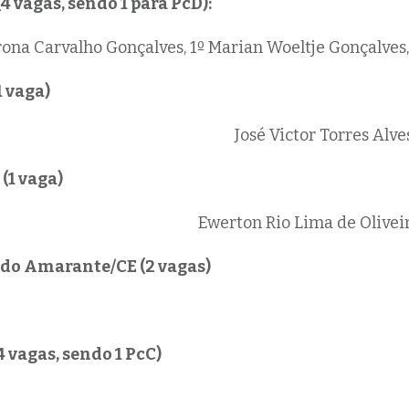
 vagas, sendo 1 para PcD):
ona Carvalho Gonçalves, 1º
Marian Woeltje Gonçalves,
 vaga)
José Victor Torres Alves
(1 vaga)
Ewerton Rio Lima de Oliveir
do Amarante/CE (2 vagas)
4 vagas, sendo 1 PcC)