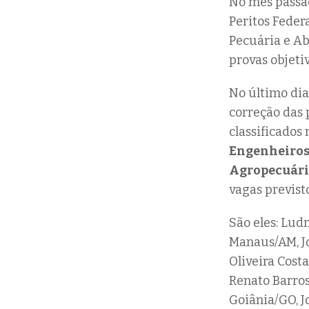
No mês passa
Peritos Feder
Pecuária e A
provas objetiv
No último dia 
correção das 
classificados
Engenheiros 
Agropecuário
vagas previsto
São eles: Lud
Manaus/AM, Jo
Oliveira Cost
Renato Barros
Goiânia/GO, J