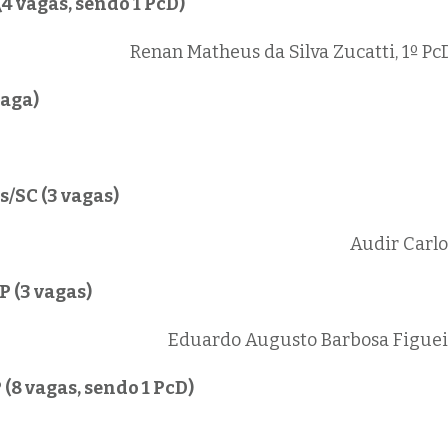
4 vagas, sendo 1 PcD)
Renan Matheus da Silva Zucatti, 1º Pc
vaga)
s/SC (3 vagas)
Audir Carlo
 (3 vagas)
Eduardo Augusto Barbosa Figueir
(8 vagas, sendo 1 PcD)