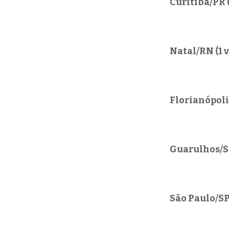
Curitiba/PR (
Natal/RN (1 
Florianópoli
Guarulhos/SP
São Paulo/SP 