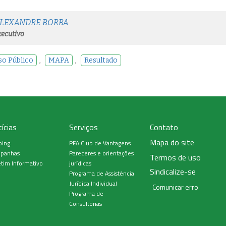
ALEXANDRE BORBA
ecutivo
o Público
,
MAPA
,
Resultado
ícias
Serviços
Contato
Mapa do site
ping
PFA Club de Vantagens
panhas
Pareceres e orientações
Termos de uso
tim Informativo
jurídicas
Sindicalize-se
Programa de Assistência
Jurídica Individual
Comunicar erro
Programa de
Consultorias