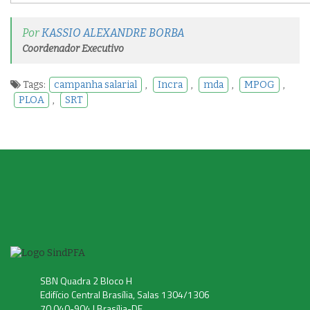
Por
KASSIO ALEXANDRE BORBA
Coordenador Executivo
Tags:
campanha salarial
,
Incra
,
mda
,
MPOG
,
PLOA
,
SRT
SBN Quadra 2 Bloco H
Edifício Central Brasília, Salas 1304/1306
70.040-904 | Brasília-DF