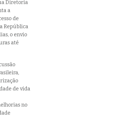
ua Diretoria
ta a
cesso de
da República
ias, o envio
uras até
scussão
asileira,
arização
idade de vida
melhorias no
edade