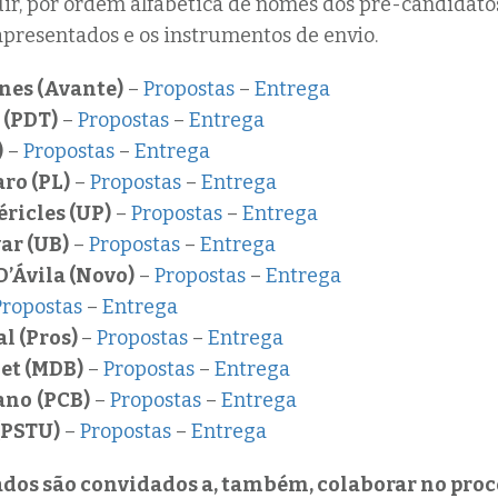
uir, por ordem alfabética de nomes dos pré-candidatos
presentados e os instrumentos de envio.
nes (Avante)
–
Propostas
–
Entrega
(PDT)
–
Propostas
–
Entrega
)
–
Propostas
–
Entrega
aro (PL)
–
Propostas
–
Entrega
ricles (UP)
–
Propostas
–
Entrega
ar (UB)
–
Propostas
–
Entrega
D’Ávila (Novo)
–
Propostas
–
Entrega
Propostas
–
Entrega
l (Pros)
–
Propostas
–
Entrega
et (MDB)
–
Propostas
–
Entrega
ano
(PCB)
–
Propostas
–
Entrega
(PSTU)
–
Propostas
–
Entrega
iados são convidados a, também, colaborar no proc