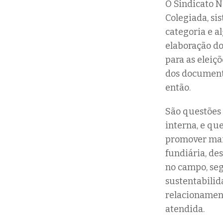
O Sindicato N
Colegiada, s
categoria e a
elaboração do
para as eleiçõ
dos document
então.
São questões 
interna, e que
promover maio
fundiária, de
no campo, seg
sustentabilid
relacionament
atendida.