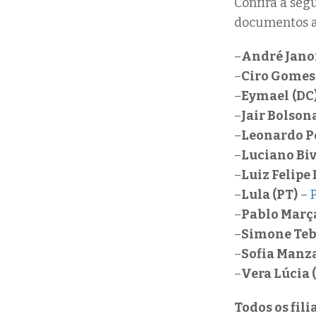
Confira a seg
documentos a
–
André Jano
–
Ciro Gomes
–
Eymael
(DC
–
Jair Bolson
–
Leonardo Pé
–
Luciano Biv
–
Luiz Felipe 
–
Lula (PT)
–
–
Pablo Marça
–
Simone Teb
–
Sofia Manz
–
Vera Lúcia 
Todos os fil