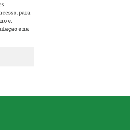
es
cesso, para
no e,
ulação e na