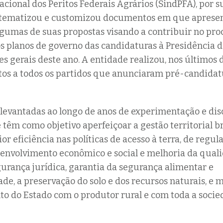
acional dos Peritos Federais Agrários (SindPFA), por s
istematizou e customizou documentos em que apresen
lgumas de suas propostas visando a contribuir no pro
s planos de governo das candidaturas à Presidência 
es gerais deste ano. A entidade realizou, nos últimos d
os a todos os partidos que anunciaram pré-candidat
levantadas ao longo de anos de experimentação e di
 têm como objetivo aperfeiçoar a gestão territorial br
r eficiência nas políticas de acesso à terra, de regul
senvolvimento econômico e social e melhoria da qual
urança jurídica, garantia da segurança alimentar e
ade, a preservação do solo e dos recursos naturais, e 
o do Estado com o produtor rural e com toda a soci