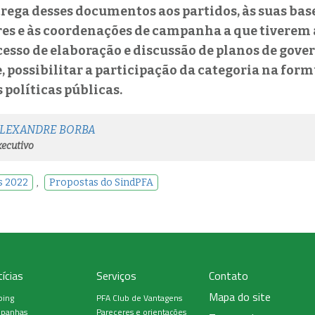
trega desses documentos aos partidos, às suas bas
s e às coordenações de campanha a que tiverem a
cesso de elaboração e discussão de planos de gover
 possibilitar a participação da categoria na form
 políticas públicas.
ALEXANDRE BORBA
ecutivo
s 2022
,
Propostas do SindPFA
ícias
Serviços
Contato
Mapa do site
ping
PFA Club de Vantagens
panhas
Pareceres e orientações