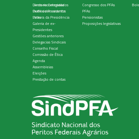
Diretoria Colegiada
Livros recomendados
Congresso dos PFAs
Bole
Perfil do Presidente
Outros documentos
PFAs
Palavra da Presidência
Links
Pensionistas
Galeria de ex-
Proposições legislativas
Presidentes
Gestões anteriores
Delegacias Sindicais
Conselho Fiscal
Comissão de Ética
Agenda
Assembleias
Eleições
Prestação de contas