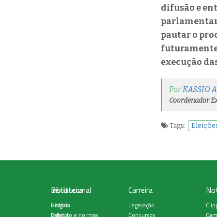
difusão e en
parlamentare
pautar o pro
futuramente,
execução das
Por
KASSIO 
Coordenador Ex
Tags:
Eleiçõe
Institucional
Biblioteca
Carreira
Not
História
Artigos
Legislação
Clip
Estatuto e normas
Galeria
Concursos
Cam