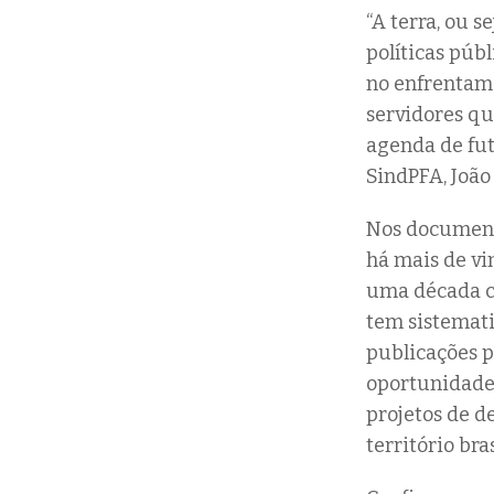
“A terra, ou se
políticas púb
no enfrentame
servidores q
agenda de fut
SindPFA, João
Nos documento
há mais de vi
uma década co
tem sistemati
publicações p
oportunidades
projetos de d
território bra