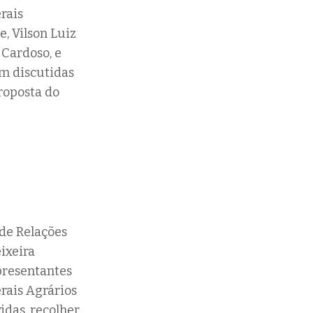
rais
, Vilson Luiz
 Cardoso, e
am discutidas
proposta do
 de Relações
ixeira
presentantes
rais Agrários
idas, recolher