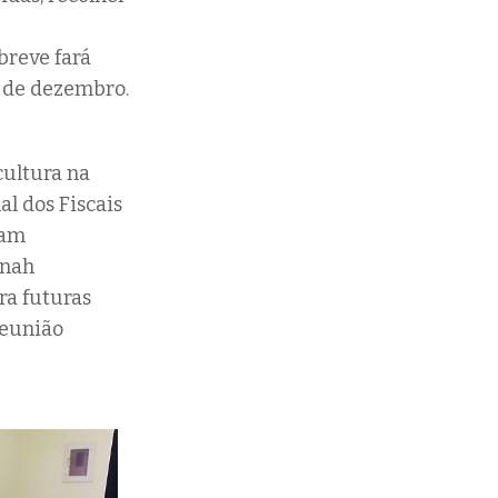
breve fará
o de dezembro.
cultura na
al dos Fiscais
ram
anah
ra futuras
reunião