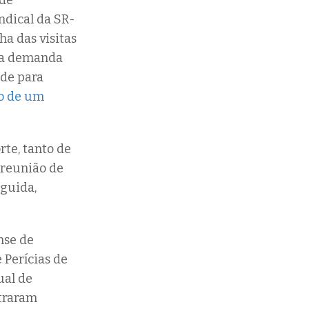
 de
ndical da SR-
a das visitas
uma demanda
ade para
o de um
rte, tanto de
 reunião de
guida,
nse de
 Perícias de
ual de
straram