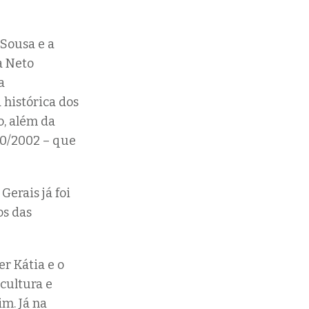
Sousa e a
a Neto
a
 histórica dos
o, além da
50/2002 – que
Gerais já foi
os das
r Kátia e o
cultura e
m. Já na