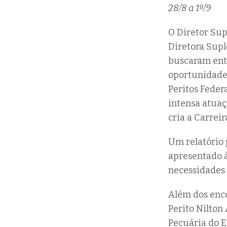
28/8 a 1º/9
O Diretor Sup
Diretora Supl
buscaram ent
oportunidade,
Peritos Feder
intensa atuaç
cria a Carreir
Um relatório 
apresentado à
necessidades 
Além dos enco
Perito Nilton
Pecuária do E