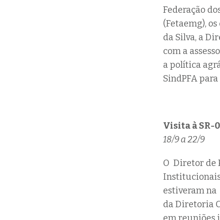
Federação dos
(Fetaemg), os
da Silva, a Di
com a assesso
a política agr
SindPFA para
Visita à SR-
18/9 a 22/9
O Diretor de P
Institucionais
estiveram na 
da Diretoria 
em reuniões i