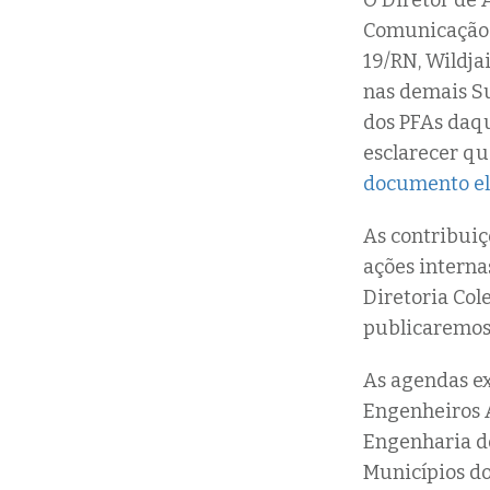
O Diretor de 
Comunicação e
19/RN, Wildja
nas demais S
dos PFAs daqu
esclarecer qu
documento el
As contribuiç
ações interna
Diretoria Co
publicaremos 
As agendas e
Engenheiros A
Engenharia do
Municípios d