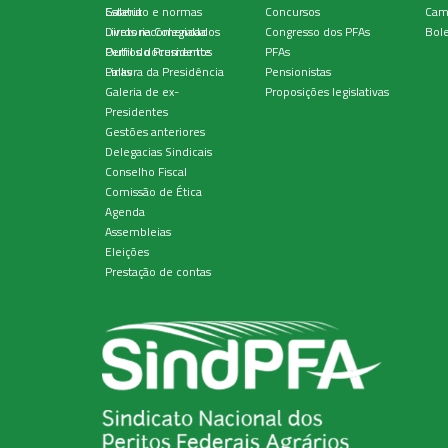
Estatuto e normas
Galeria
Concursos
Cam
Diretoria Colegiada
Livros recomendados
Congresso dos PFAs
Bole
Perfil do Presidente
Outros documentos
PFAs
Palavra da Presidência
Links
Pensionistas
Galeria de ex-
Proposições legislativas
Presidentes
Gestões anteriores
Delegacias Sindicais
Conselho Fiscal
Comissão de Ética
Agenda
Assembleias
Eleições
Prestação de contas