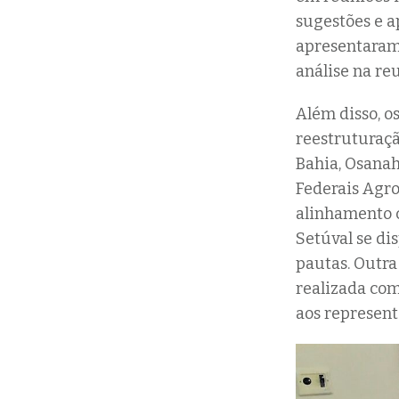
sugestões e a
apresentaram 
análise na re
Além disso, o
reestruturaçã
Bahia, Osanah
Federais Agro
alinhamento c
Setúval se di
pautas. Outra
realizada com
aos represent