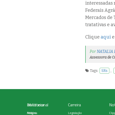
interessadas 
Federais Agrá
Mercados de T
tratativas e 
Clique
aqui
e 
Por
NATALIA 
Assessora de 
Tags:
SRs
,
Institucional
Biblioteca
Carreira
Not
História
Artigos
Legislação
Clip