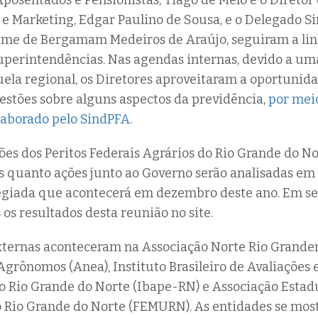
Aposentados e Pensionistas, Tiago de Melo e o Diretor
 Marketing, Edgar Paulino de Sousa, e o Delegado Si
ime de Bergamam Medeiros de Araújo, seguiram a linh
uperintendências. Nas agendas internas, devido a 
ela regional, os Diretores aproveitaram a oportunid
estões sobre alguns aspectos da previdência,
por mei
aborado pelo SindPFA
.
ões dos Peritos Federais Agrários do Rio Grande do No
s quanto ações junto ao Governo serão analisadas em
legiada que acontecerá em dezembro deste ano. Em se
os resultados desta reunião no site.
xternas aconteceram na Associação Norte Rio Grande
grônomos (Anea), Instituto Brasileiro de Avaliações e
 Rio Grande do Norte (Ibape-RN) e Associação Estad
o Rio Grande do Norte (FEMURN). As entidades se mo