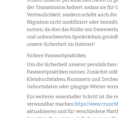
der Transmission kodiert, sodass sie für
Vertraulichkeit, sondern erhöht auch die
Migration nicht modifiziert oder beeinf
nutzen, da dies das Risiko von Datenverl
und unbeschwertes Spielerlebnis genieß
unsere Sicherheit im Internet!
Sichere Passwortpraktiken
Um die Sicherheit unserer persönlichen 
Passwortpraktiken nutzen. Zunächst soll
Kleinbuchstaben, Nummern und Zeichen fü
Geburtsdaten oder gängige Wörter verm
Ein weiterer essentieller Schritt ist di
verwundbar machen
https://www.crunc
aktualisieren und für verschiedene Pla