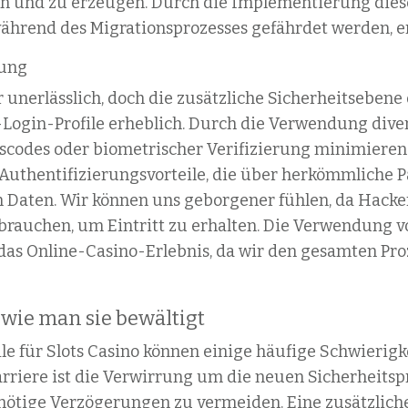
ten und zu erzeugen. Durch die Implementierung di
während des Migrationsprozesses gefährdet werden, e
rung
 unerlässlich, doch die zusätzliche Sicherheitseben
-Login-Profile erheblich. Durch die Verwendung div
scodes oder biometrischer Verifizierung minimieren 
 Authentifizierungsvorteile, die über herkömmliche P
 Daten. Wir können uns geborgener fühlen, da Hacke
brauchen, um Eintritt zu erhalten. Die Verwendung v
das Online-Casino-Erlebnis, da wir den gesamten Pro
wie man sie bewältigt
e für Slots Casino können einige häufige Schwierigke
riere ist die Verwirrung um die neuen Sicherheitsprot
tige Verzögerungen zu vermeiden. Eine zusätzliche