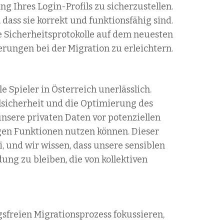
g Ihres Login-Profils zu sicherzustellen.
dass sie korrekt und funktionsfähig sind.
e Sicherheitsprotokolle auf dem neuesten
rungen bei der Migration zu erleichtern.
 Spieler in Österreich unerlässlich.
lsicherheit und die Optimierung des
 unsere privaten Daten vor potenziellen
gen Funktionen nutzen können. Dieser
, und wir wissen, dass unsere sensiblen
ung zu bleiben, die von kollektiven
sfreien Migrationsprozess fokussieren,