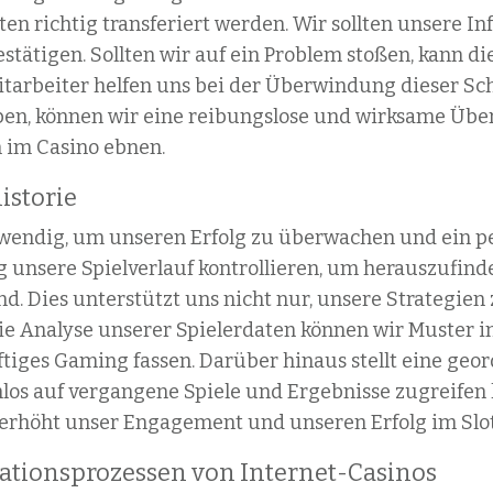
aten richtig transferiert werden. Wir sollten unsere 
bestätigen. Sollten wir auf ein Problem stoßen, kann
Mitarbeiter helfen uns bei der Überwindung dieser Sc
ben, können wir eine reibungslose und wirksame Übe
 im Casino ebnen.
istorie
twendig, um unseren Erfolg zu überwachen und ein per
g unsere Spielverlauf kontrollieren, um herauszufin
d. Dies unterstützt uns nicht nur, unsere Strategie
e Analyse unserer Spielerdaten können wir Muster in
ftiges Gaming fassen. Darüber hinaus stellt eine g
mlos auf vergangene Spiele und Ergebnisse zugreifen 
 erhöht unser Engagement und unseren Erfolg im Slot
ationsprozessen von Internet-Casinos