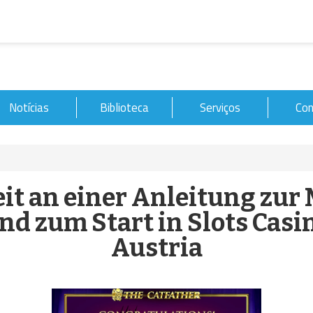
Notícias
Biblioteca
Serviços
Con
t an einer Anleitung zur 
d zum Start in Slots Casin
Austria