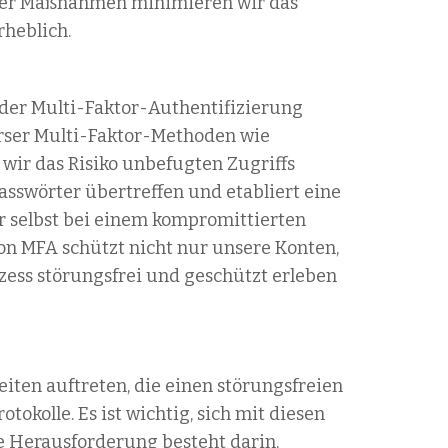
eser Maßnahmen minimieren wir das
rheblich.
e der Multi-Faktor-Authentifizierung
erser Multi-Faktor-Methoden wie
wir das Risiko unbefugten Zugriffs
asswörter übertreffen und etabliert eine
r selbst bei einem kompromittierten
on MFA schützt nicht nur unsere Konten,
zess störungsfrei und geschützt erleben
iten auftreten, die einen störungsfreien
okolle. Es ist wichtig, sich mit diesen
 Herausforderung besteht darin,