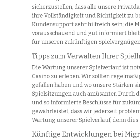
sicherzustellen, dass alle unsere Privatd
ihre Vollständigkeit und Richtigkeit zu 
Kundensupport sehr hilfreich sein; die 
vorausschauend und gut informiert blei
für unseren zukünftigen Spielvergnügen
Tipps zum Verwalten Ihrer Spielh
Die Wartung unserer Spielverlauf ist no
Casino zu erleben. Wir sollten regelmäßi
gefallen haben und wo unsere Stärken sin
Spielsitzungen auch amüsanter. Durch di
und so informierte Beschlüsse für zukün
gewährleistet, dass wir jederzeit proble
Wartung unserer Spielverlauf, denn dies
Künftige Entwicklungen bei Migr