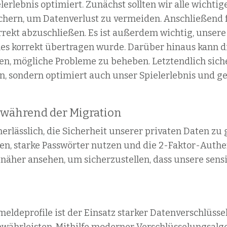
rlebnis optimiert. Zunächst sollten wir alle wichtig
chern, um Datenverlust zu vermeiden. Anschließend f
rekt abzuschließen. Es ist außerdem wichtig, unser
 alles korrekt übertragen wurde. Darüber hinaus kan
n, mögliche Probleme zu beheben. Letztendlich sich
n, sondern optimiert auch unser Spielerlebnis und ge
 während der Migration
unerlässlich, die Sicherheit unserer privaten Daten z
n, starke Passwörter nutzen und die 2-Faktor-Authen
en näher ansehen, um sicherzustellen, dass unsere se
eldeprofile ist der Einsatz starker Datenverschlüss
ewährleisten. Mithilfe moderner Verschlüsselungsa