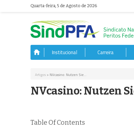
Quarta-feira, 5 de Agosto de 2026
Institucional
Carreira
Artigos
> NVcasino: Nutzen Sie...
NVcasino: Nutzen Si
Table Of Contents