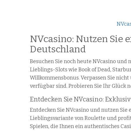
NVcas
NVcasino: Nutzen Sie e
Deutschland
Besuchen Sie noch heute NVcasino und nu
Lieblings-Slots wie Book of Dead, Starbu
Willkommensbonus. Verpassen Sie nicht 
verfügbar sind. Probieren Sie Ihr Glück 
Entdecken Sie NVcasino: Exklusi
Entdecken Sie NVcasino und nutzen Sie e
Lieblingsvariante von Roulette und profi
Spielen, die Ihnen ein authentisches Cas