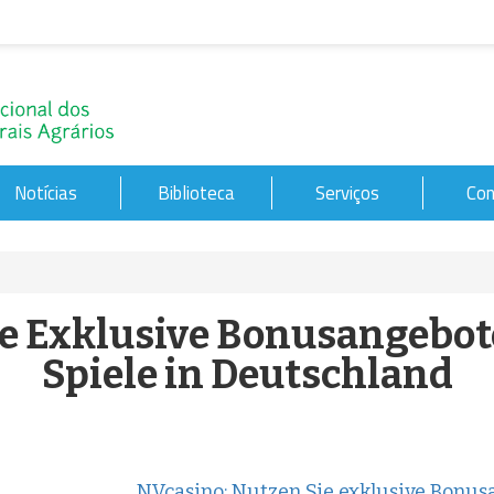
Notícias
Biblioteca
Serviços
Con
e Exklusive Bonusangebot
Spiele in Deutschland
NVcasino: Nutzen Sie exklusive Bonus