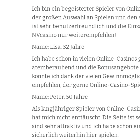
Ich bin ein begeisterter Spieler von On
der großen Auswahl an Spielen und den e
ist sehr benutzerfreundlich und die Ein
NVcasino nur weiterempfehlen!
Name: Lisa, 32 Jahre
Ich habe schon in vielen Online-Casinos g
atemberaubend und die Bonusangebote s
konnte ich dank der vielen Gewinnmöglic
empfehlen, der gerne Online-Casino-Spiel
Name: Peter, 50 Jahre
Als langjähriger Spieler von Online-Ca
hat mich nicht enttäuscht. Die Seite ist
sind sehr attraktiv und ich habe schon ei
sicherlich weiterhin hier spielen.