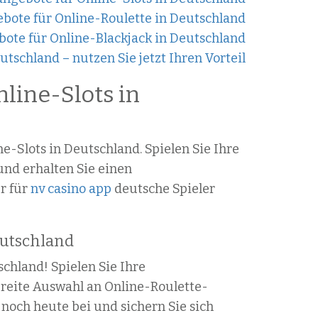
bote für Online-Roulette in Deutschland
bote für Online-Blackjack in Deutschland
tschland – nutzen Sie jetzt Ihren Vorteil
line-Slots in
-Slots in Deutschland. Spielen Sie Ihre
und erhalten Sie einen
r für
nv casino app
deutsche Spieler
eutschland
chland! Spielen Sie Ihre
 breite Auswahl an Online-Roulette-
 noch heute bei und sichern Sie sich