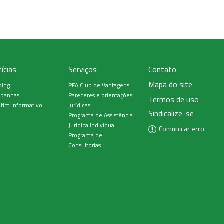
ícias
Serviços
Contato
Mapa do site
ping
PFA Club de Vantagens
panhas
Pareceres e orientações
Termos de uso
tim Informativo
jurídicas
Sindicalize-se
Programa de Assistência
Jurídica Individual
Comunicar erro
Programa de
Consultorias