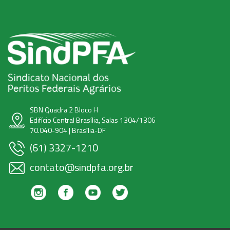
SBN Quadra 2 Bloco H
Edifício Central Brasília, Salas 1304/1306
70.040-904 | Brasília-DF
(61) 3327-1210
contato@sindpfa.org.br