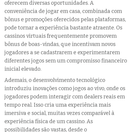
oferecem diversas oportunidades. A
conveniência de jogar em casa, combinada com
bônus e promoções oferecidos pelas plataformas,
pode tornar a experiência bastante atraente. Os
cassinos virtuais frequentemente promovem
bônus de boas-vindas, que incentivam novos
jogadores a se cadastrarem e experimentarem
diferentes jogos sem um compromisso financeiro
inicial elevado.
Ademais, o desenvolvimento tecnológico
introduziu inovações como jogos ao vivo, onde os
jogadores podem interagir com dealers reais em
tempo real. Isso cria uma experiência mais
imersiva e social, muitas vezes comparável à
experiência física de um cassino. As
possibilidades são vastas, desde o