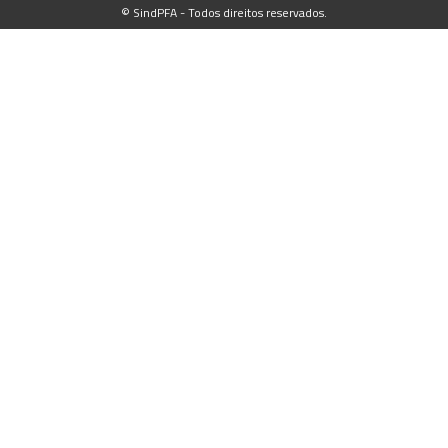
© SindPFA - Todos direitos reservados.