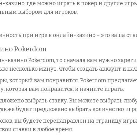
-казино, где можно играть в покер и другие игры
льным выбором для игроков.
енность при игре в онлайн-казино – это ваша отв
зино Pokerdom
йн-казино Pokerdom, то сначала вам нужно зарег
лько несколько минут, чтобы создать аккаунт и нач
ры, который вам понравится. Pokerdom предлагае
у, которая вам понравится, и начните играть.
едложено выбрать ставку. Вы можете выбрать любу
кже будет предложено выбрать количество игрок
оков, вы будете перенаправлен на страницу игры
свои ставки в любое время.