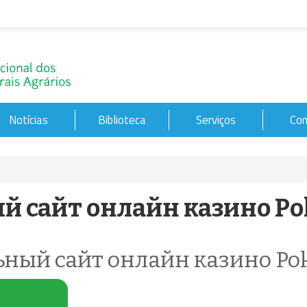
Notícias
Biblioteca
Serviços
Con
 сайт онлайн казино Pok
ный сайт онлайн казино Po