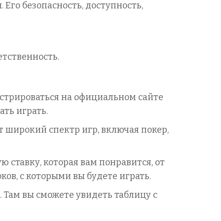
. Его безопасность, доступность,
етственность.
истрироваться на официальном сайте
ать играть.
т широкий спектр игр, включая покер,
ю ставку, которая вам понравится, от
ов, с которыми вы будете играть.
. Там вы сможете увидеть таблицу с