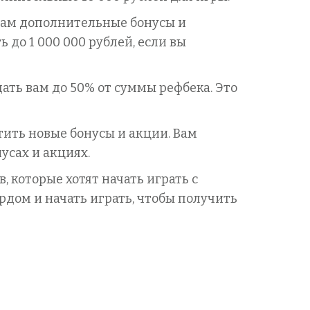
 вам дополнительные бонусы и
до 1 000 000 рублей, если вы
ать вам до 50% от суммы рефбека. Это
ить новые бонусы и акции. Вам
усах и акциях.
 которые хотят начать играть с
дом и начать играть, чтобы получить