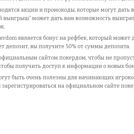
оводятся акции и промокоды, которые могут дать
выигрыш” может дать вам возможность выиграть 
к.
rdom является бонус на рефбек, который может д
ет депозит, вы получите 50% от суммы депозита.
 официальным сайтом покердом, чтобы не пропуст
чтобы получить доступ к информации о новых бон
огут быть очень полезны для начинающих игроков,
зарегистрироваться на официальном сайте покер