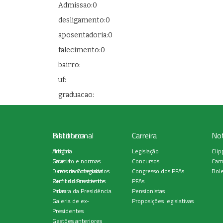
Admissao:0
desligamento:0
aposentadoria:0
falecimento:0
bairro:
uf:
graduacao:
Institucional
Biblioteca
Carreira
Not
História
Artigos
Legislação
Clip
Estatuto e normas
Galeria
Concursos
Cam
Diretoria Colegiada
Livros recomendados
Congresso dos PFAs
Bole
Perfil do Presidente
Outros documentos
PFAs
Palavra da Presidência
Links
Pensionistas
Galeria de ex-
Proposições legislativas
Presidentes
Gestões anteriores