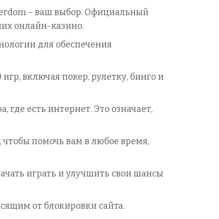
okerdom – ваш выбор. Официальный
ших онлайн-казино.
нологии для обеспечения
гр, включая покер, рулетку, бинго и
 где есть интернет. Это означает,
чтобы помочь вам в любое время,
начать играть и улучшить свои шансы
исящим от блокировки сайта.