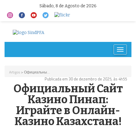
Sábado, 8 de Agosto de 2026
Toggle
navigat
Artigos
> Официальны...
Publicada em 30 de dezembro de 2025, às 4h55
Официальный Сайт
Казино Пинап:
Играйте в Онлайн-
Казино Казахстана!