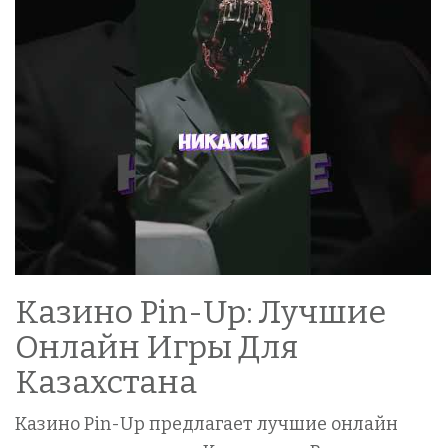
Казино Pin-Up: Лучшие
Онлайн Игры Для
Казахстана
Казино Pin-Up предлагает лучшие онлайн