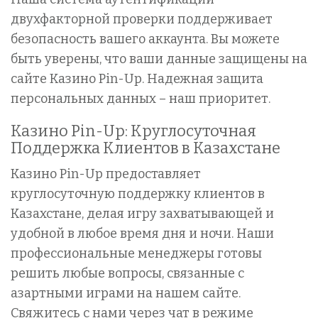
двухфакторной проверки поддерживает
безопасность вашего аккаунта. Вы можете
быть уверены, что ваши данные защищены на
сайте Казино Pin-Up. Надежная защита
персональных данных – наш приоритет.
Казино Pin-Up: Круглосуточная
Поддержка Клиентов в Казахстане
Казино Pin-Up предоставляет
круглосуточную поддержку клиентов в
Казахстане, делая игру захватывающей и
удобной в любое время дня и ночи. Наши
профессиональные менеджеры готовы
решить любые вопросы, связанные с
азартными играми на нашем сайте.
Свяжитесь с нами через чат в режиме