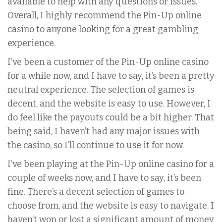
available to help with any questions or issues.
Overall, I highly recommend the Pin-Up online
casino to anyone looking for a great gambling
experience.
I’ve been a customer of the Pin-Up online casino
for a while now, and I have to say, it’s been a pretty
neutral experience. The selection of games is
decent, and the website is easy to use. However, I
do feel like the payouts could be a bit higher. That
being said, I haven’t had any major issues with
the casino, so I’ll continue to use it for now.
I’ve been playing at the Pin-Up online casino for a
couple of weeks now, and I have to say, it’s been
fine. There’s a decent selection of games to
choose from, and the website is easy to navigate. I
haven’t won or lost a significant amount of money