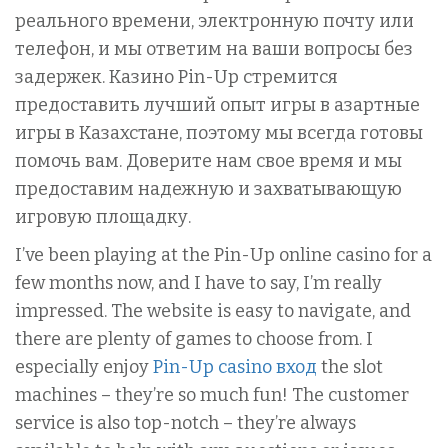
реального времени, электронную почту или
телефон, и мы ответим на ваши вопросы без
задержек. Казино Pin-Up стремится
предоставить лучший опыт игры в азартные
игры в Казахстане, поэтому мы всегда готовы
помочь вам. Доверите нам свое время и мы
предоставим надежную и захватывающую
игровую площадку.
I’ve been playing at the Pin-Up online casino for a
few months now, and I have to say, I’m really
impressed. The website is easy to navigate, and
there are plenty of games to choose from. I
especially enjoy
Pin-Up casino вход
the slot
machines – they’re so much fun! The customer
service is also top-notch – they’re always