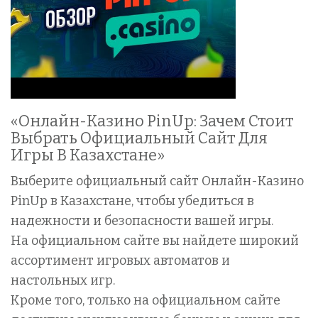
«Онлайн-Казино PinUp: Зачем Стоит
Выбрать Официальный Сайт Для
Игры В Казахстане»
Выберите официальный сайт Онлайн-Казино
PinUp в Казахстане, чтобы убедиться в
надежности и безопасности вашей игры.
На официальном сайте вы найдете широкий
ассортимент игровых автоматов и
настольных игр.
Кроме того, только на официальном сайте