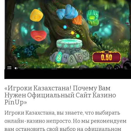
«Игроки Казахстана! Почему Вам
Нужен Официальный Сайт Казино
PinUp»
Игроки Казахстана, вы знаете, что выбирать
онлайн-казино непросто. Но мы рекомендуем
вам остановить свой выбор на официальном