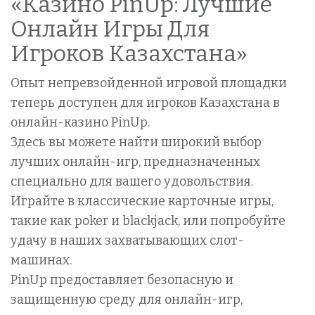
«Казино PinUp: Лучшие
Онлайн Игры Для
Игроков Казахстана»
Опыт непревзойденной игровой площадки
теперь доступен для игроков Казахстана в
онлайн-казино PinUp.
Здесь вы можете найти широкий выбор
лучших онлайн-игр, предназначенных
специально для вашего удовольствия.
Играйте в классические карточные игры,
такие как poker и blackjack, или попробуйте
удачу в наших захватывающих слот-
машинах.
PinUp предоставляет безопасную и
защищенную среду для онлайн-игр,