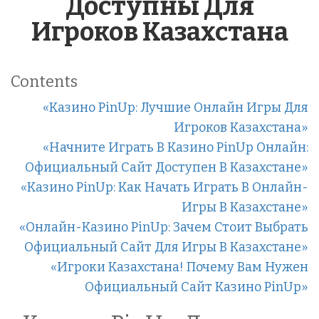
Доступны Для
Игроков Казахстана
Contents
«Казино PinUp: Лучшие Онлайн Игры Для
Игроков Казахстана»
«Начните Играть В Казино PinUp Онлайн:
Официальный Сайт Доступен В Казахстане»
«Казино PinUp: Как Начать Играть В Онлайн-
Игры В Казахстане»
«Онлайн-Казино PinUp: Зачем Стоит Выбрать
Официальный Сайт Для Игры В Казахстане»
«Игроки Казахстана! Почему Вам Нужен
Официальный Сайт Казино PinUp»