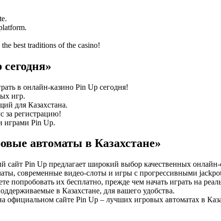
te.
platform.
he best traditions of the casino!
 сегодня»
рать в онлайн-казино Pin Up сегодня!
ых игр.
щий для Казахстана.
с за регистрацию!
и играми Pin Up.
овые автоматы в Казахстане»
 сайт Pin Up предлагает широкий выбор качественных онлайн-
аты, современные видео-слоты и игры с прогрессивными jackpot
те попробовать их бесплатно, прежде чем начать играть на реал
оддерживаемые в Казахстане, для вашего удобства.
а официальном сайте Pin Up – лучших игровых автоматах в Каз