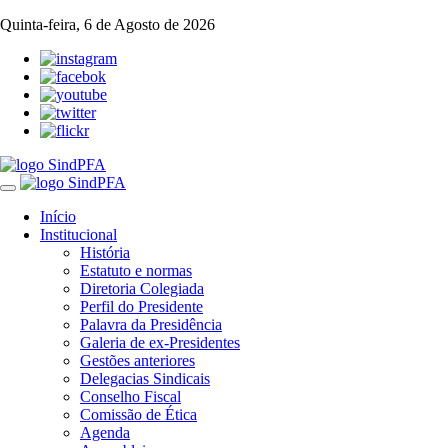
Quinta-feira, 6 de Agosto de 2026
Toggle
navigation
Início
Institucional
História
Estatuto e normas
Diretoria Colegiada
Perfil do Presidente
Palavra da Presidência
Galeria de ex-Presidentes
Gestões anteriores
Delegacias Sindicais
Conselho Fiscal
Comissão de Ética
Agenda