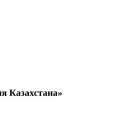
ля Казахстана»