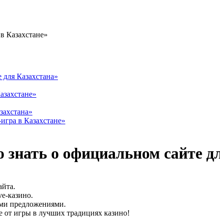
в Казахстане»
е для Казахстана»
азахстане»
захстана»
игра в Казахстане»
о знать о официальном сайте д
айта.
e-казино.
ыми предложениями.
е от игры в лучших традициях казино!