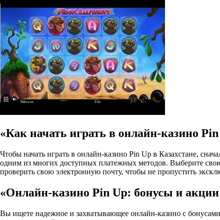
«Как начать играть в онлайн-казино Pin
Чтобы начать играть в онлайн-казино Pin Up в Казахстане, снач
одним из многих доступных платежных методов. Выберите свою 
проверить свою электронную почту, чтобы не пропустить экскл
«Онлайн-казино Pin Up: бонусы и акции
Вы ищете надежное и захватывающее онлайн-казино с бонусами 