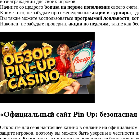
вознаграждений для своих игроков.
Начните со щедрого
bonusа на первое пополнение
своего счета
Кроме того, не забудьте про еженедельные
акции и турниры
, г
Вы также можете воспользоваться
программой лояльности
, ко
Наконец, не забудьте проверить
акции по неделям
, такие как б
«Официальный сайт Pin Up: безопасная 
Откройте для себя настоящее казино в онлайне на официальном 
защите игроков, поэтому вы можете быть уверены в честности иг
органами. Кроме того, вы можете воспользоваться бонусами и 