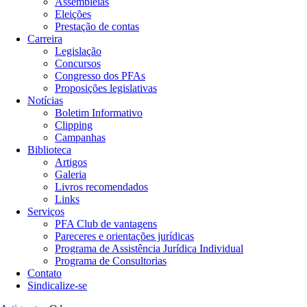
Assembleias
Eleições
Prestação de contas
Carreira
Legislação
Concursos
Congresso dos PFAs
Proposições legislativas
Notícias
Boletim Informativo
Clipping
Campanhas
Biblioteca
Artigos
Galeria
Livros recomendados
Links
Serviços
PFA Club de vantagens
Pareceres e orientações jurídicas
Programa de Assistência Jurídica Individual
Programa de Consultorias
Contato
Sindicalize-se