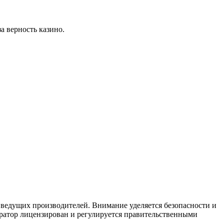
а верность казино.
т ведущих производителей. Внимание уделяется безопасности и
ператор лицензирован и регулируется правительственными