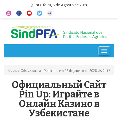
Quinta-feira, 6 de Agosto de 2026
Toggle
navigat
Artigos
> Официальны...
Publicada em 22 de janeiro de 2026, às 2h17
Официальный Сайт
Pin Up: Играйте в
Онлайн Казино в
Узбекистане