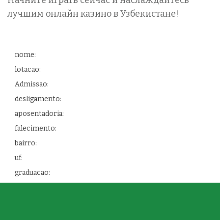
Начните играть сейчас и наслаждайтесь
лучшим онлайн казино в Узбекистане!
nome:
lotacao:
Admissao:
desligamento:
aposentadoria:
falecimento:
bairro:
uf:
graduacao: