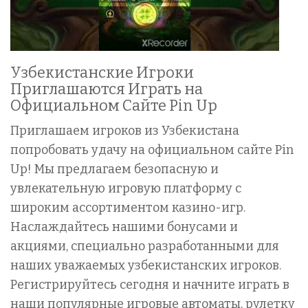
Узбекистанские Игроки
Приглашаются Играть на
Официальном Сайте Pin Up
Приглашаем игроков из Узбекистана
попробовать удачу на официальном сайте Pin
Up! Мы предлагаем безопасную и
увлекательную игровую платформу с
широким ассортиментом казино-игр.
Наслаждайтесь нашими бонусами и
акциями, специально разработанными для
наших уважаемых узбекистанских игроков.
Регистрируйтесь сегодня и начните играть в
наши популярные игровые автоматы, рулетку