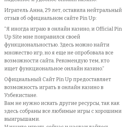
Игратель Анна, 29 лет, оставила нейтральный
отзыв об официальном сайте Pin Up:
“Я иногда играю в онлайн казино, и Official Pin
Up Site мне понравился своей
функциональностью. Здесь можно найти
множество игр, но я еще не опробовала все
возможности сайта. Рекомендую тем, кто
ищет функциональное онлайн казино.”
Официальный Сайт Pin Up предоставляет
возможность играть в онлайн казино в
Узбекистане.
Вам не нужно искать другие ресурсы, так как
здесь собраны все любимые игры с хорошими
выигрышами.