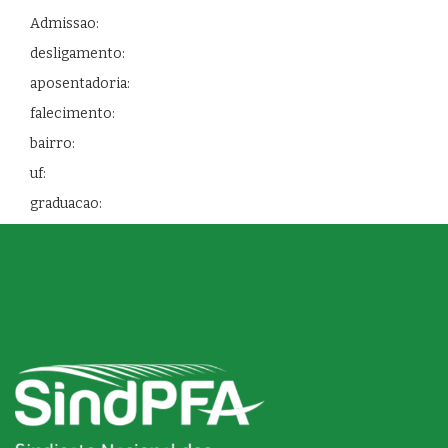
Admissao:
desligamento:
aposentadoria:
falecimento:
bairro:
uf:
graduacao: