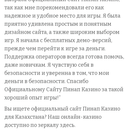
так как мне порекомендовали его как
надежное и удобное место для игры. Я была
приятно удивлена простым и понятным
дизайном сайта, а также широким выбором
игр. Я начала с бесплатных демо-версий,
прежде чем перейти к игре за деньги.
Поддержка операторов всегда готова помочь,
даже новичкам. Я чувствую себя в
безопасности и уверенна в том, что мои
деньги в безопасности. Спасибо
Официальному Сайту Пинап Казино за такой
хороший опыт игры!”
Вы ищете официальный сайт Пинап Казино
для Казахстана? Наш онлайн-казино
доступно по зеркалу здесь.