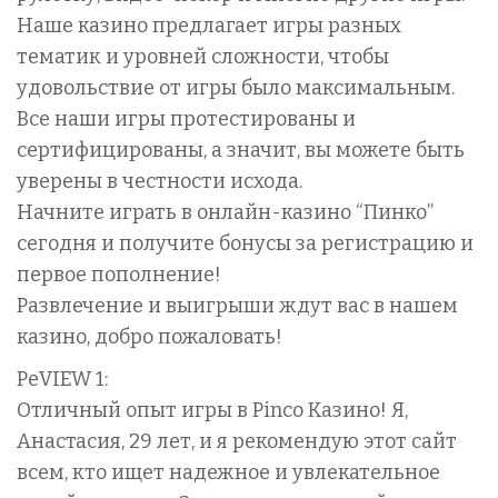
Наше казино предлагает игры разных
тематик и уровней сложности, чтобы
удовольствие от игры было максимальным.
Все наши игры протестированы и
сертифицированы, а значит, вы можете быть
уверены в честности исхода.
Начните играть в онлайн-казино “Пинко”
сегодня и получите бонусы за регистрацию и
первое пополнение!
Развлечение и выигрыши ждут вас в нашем
казино, добро пожаловать!
РеVIEW 1:
Отличный опыт игры в Pinco Казино! Я,
Анастасия, 29 лет, и я рекомендую этот сайт
всем, кто ищет надежное и увлекательное