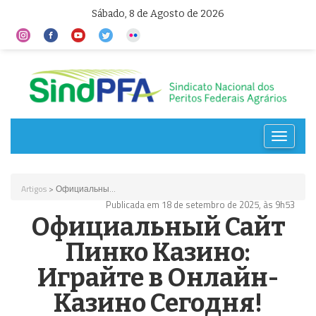
Sábado, 8 de Agosto de 2026
Toggle
navigat
Artigos
> Официальны...
Publicada em 18 de setembro de 2025, às 9h53
Официальный Сайт
Пинко Казино:
Играйте в Онлайн-
Казино Сегодня!