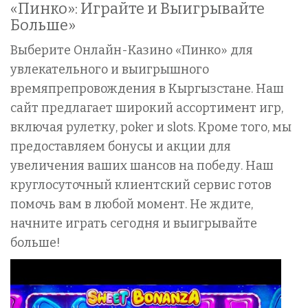
«Пинко»: Играйте и Выигрывайте
Больше»
Выберите Онлайн-Казино «Пинко» для
увлекательного и выигрышного
времяпрепровождения в Кыргызстане. Наш
сайт предлагает широкий ассортимент игр,
включая рулетку, poker и slots. Кроме того, мы
предоставляем бонусы и акции для
увеличения ваших шансов на победу. Наш
круглосуточный клиентский сервис готов
помочь вам в любой момент. Не ждите,
начните играть сегодня и выигрывайте
больше!