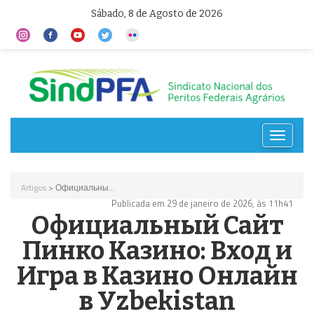
Sábado, 8 de Agosto de 2026
Toggle
navigat
Artigos
> Официальны...
Publicada em 29 de janeiro de 2026, às 11h41
Официальный Сайт
Пинко Казино: Вход и
Игра в Казино Онлайн
в Уzbekistan