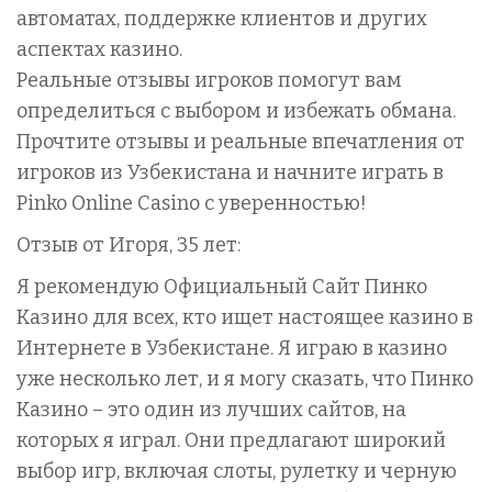
автоматах, поддержке клиентов и других
аспектах казино.
Реальные отзывы игроков помогут вам
определиться с выбором и избежать обмана.
Прочтите отзывы и реальные впечатления от
игроков из Узбекистана и начните играть в
Pinko Online Casino с уверенностью!
Отзыв от Игоря, 35 лет:
Я рекомендую Официальный Сайт Пинко
Казино для всех, кто ищет настоящее казино в
Интернете в Узбекистане. Я играю в казино
уже несколько лет, и я могу сказать, что Пинко
Казино – это один из лучших сайтов, на
которых я играл. Они предлагают широкий
выбор игр, включая слоты, рулетку и черную