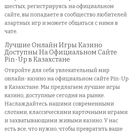
шестых, регистрируясь на официальном
сайте, вы попадаете в сообщество любителей
азартных игр и можете общаться с ними в
чате.
Лучшие Онлайн Игры Казино
Доступны На Официальном Сайте
Pin-Up в Казахстане
Откройте для себя увлекательный мир
онлайн-казино на официальном сайте Pin-Up
в Казахстане. Мы предлагаем лучшие игры
казино, доступные сегодня на рынке.
Наслаждайтесь нашими современными
слотами, классическими карточными играми
и захватывающими живыми казино. У нас
есть все, что нужно, чтобы превратить ваше