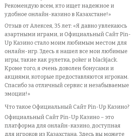
Рекомендую всем, кто ищет надежное и
удобное онлайн-казино в Казахстане!»
Отзыв от Алексея, 35 лет: «Я давно увлекаюсь
азартными играми, и Официальный Сайт Pin-
Up Казино стало моим любимым местом для
онлайн-игр. Здесь я нашел все мои любимые
игры, такие как рулетка, poker и blackjack.
Кроме того, я очень доволен бонусами и
акциями, которые предоставляются игрокам.
Спасибо за отличный сервис и незабываемые
эмоции!»
Что такое Официальный Сайт Pin-Up Казино?
Официальный Сайт Pin-Up Казино – это
платформа для онлайн-казино, доступная
для игроков из Казахстана. Здесь вы можете