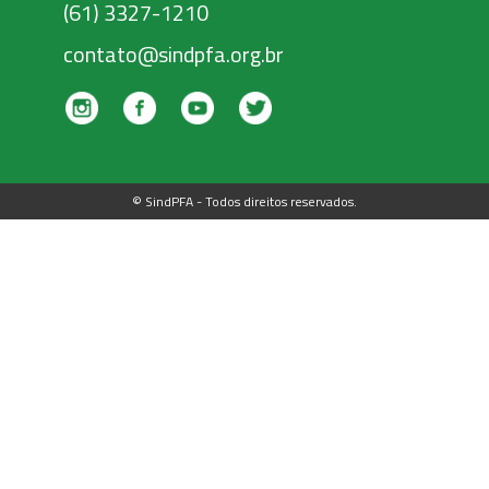
(61) 3327-1210
contato@sindpfa.org.br
© SindPFA - Todos direitos reservados.