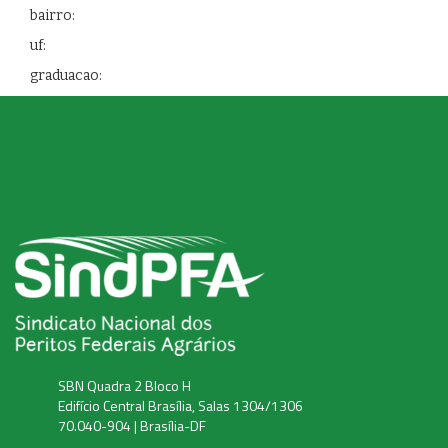
bairro:
uf:
graduacao:
SBN Quadra 2 Bloco H
Edifício Central Brasília, Salas 1304/1306
70.040-904 | Brasília-DF