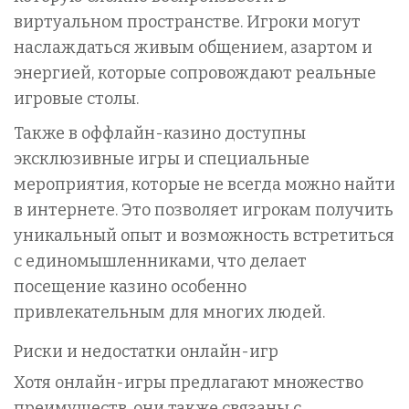
виртуальном пространстве. Игроки могут
наслаждаться живым общением, азартом и
энергией, которые сопровождают реальные
игровые столы.
Также в оффлайн-казино доступны
эксклюзивные игры и специальные
мероприятия, которые не всегда можно найти
в интернете. Это позволяет игрокам получить
уникальный опыт и возможность встретиться
с единомышленниками, что делает
посещение казино особенно
привлекательным для многих людей.
Риски и недостатки онлайн-игр
Хотя онлайн-игры предлагают множество
преимуществ, они также связаны с