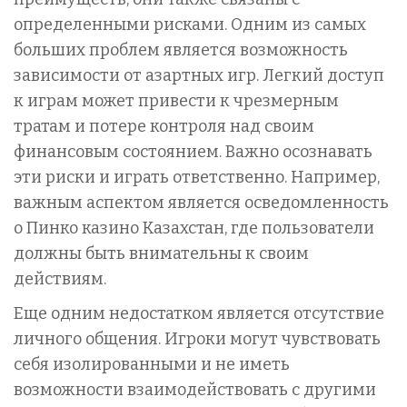
определенными рисками. Одним из самых
больших проблем является возможность
зависимости от азартных игр. Легкий доступ
к играм может привести к чрезмерным
тратам и потере контроля над своим
финансовым состоянием. Важно осознавать
эти риски и играть ответственно. Например,
важным аспектом является осведомленность
о Пинко казино Казахстан, где пользователи
должны быть внимательны к своим
действиям.
Еще одним недостатком является отсутствие
личного общения. Игроки могут чувствовать
себя изолированными и не иметь
возможности взаимодействовать с другими