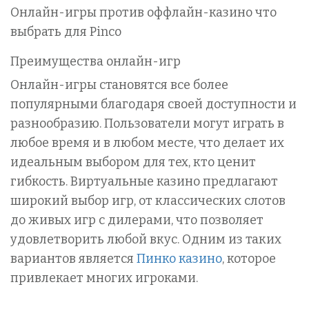
Онлайн-игры против оффлайн-казино что
выбрать для Pinco
Преимущества онлайн-игр
Онлайн-игры становятся все более
популярными благодаря своей доступности и
разнообразию. Пользователи могут играть в
любое время и в любом месте, что делает их
идеальным выбором для тех, кто ценит
гибкость. Виртуальные казино предлагают
широкий выбор игр, от классических слотов
до живых игр с дилерами, что позволяет
удовлетворить любой вкус. Одним из таких
вариантов является
Пинко казино
, которое
привлекает многих игроками.