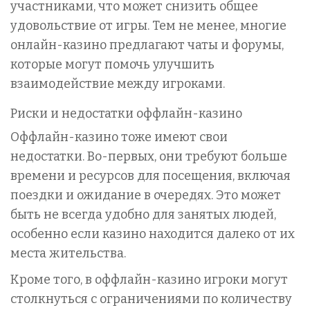
участниками, что может снизить общее
удовольствие от игры. Тем не менее, многие
онлайн-казино предлагают чаты и форумы,
которые могут помочь улучшить
взаимодействие между игроками.
Риски и недостатки оффлайн-казино
Оффлайн-казино тоже имеют свои
недостатки. Во-первых, они требуют больше
времени и ресурсов для посещения, включая
поездки и ожидание в очередях. Это может
быть не всегда удобно для занятых людей,
особенно если казино находится далеко от их
места жительства.
Кроме того, в оффлайн-казино игроки могут
столкнуться с ограничениями по количеству