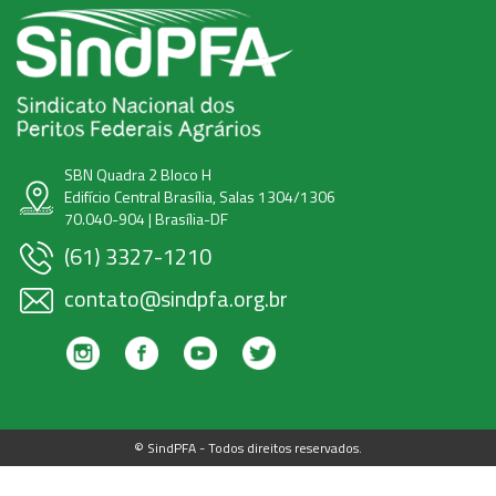
SBN Quadra 2 Bloco H
Edifício Central Brasília, Salas 1304/1306
70.040-904 | Brasília-DF
(61) 3327-1210
contato@sindpfa.org.br
© SindPFA - Todos direitos reservados.