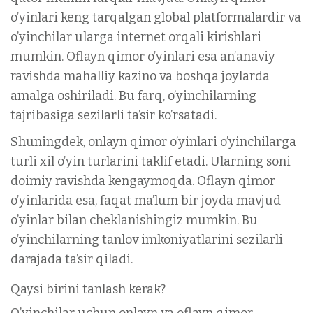
o’yinlari keng tarqalgan global platformalardir va
o’yinchilar ularga internet orqali kirishlari
mumkin. Oflayn qimor o’yinlari esa an’anaviy
ravishda mahalliy kazino va boshqa joylarda
amalga oshiriladi. Bu farq, o’yinchilarning
tajribasiga sezilarli ta’sir ko’rsatadi.
Shuningdek, onlayn qimor o’yinlari o’yinchilarga
turli xil o’yin turlarini taklif etadi. Ularning soni
doimiy ravishda kengaymoqda. Oflayn qimor
o’yinlarida esa, faqat ma’lum bir joyda mavjud
o’yinlar bilan cheklanishingiz mumkin. Bu
o’yinchilarning tanlov imkoniyatlarini sezilarli
darajada ta’sir qiladi.
Qaysi birini tanlash kerak?