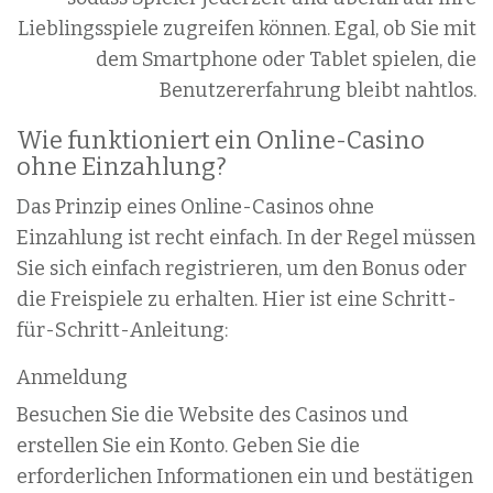
Lieblingsspiele zugreifen können. Egal, ob Sie mit
dem Smartphone oder Tablet spielen, die
Benutzererfahrung bleibt nahtlos.
Wie funktioniert ein Online-Casino
ohne Einzahlung?
Das Prinzip eines Online-Casinos ohne
Einzahlung ist recht einfach. In der Regel müssen
Sie sich einfach registrieren, um den Bonus oder
die Freispiele zu erhalten. Hier ist eine Schritt-
für-Schritt-Anleitung:
Anmeldung
Besuchen Sie die Website des Casinos und
erstellen Sie ein Konto. Geben Sie die
erforderlichen Informationen ein und bestätigen