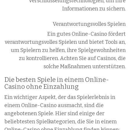
Verschlüsselungstechnologien, um Ihre
Informationen zu sichern.
Verantwortungsvolles Spielen
Ein gutes Online-Casino fördert
verantwortungsvolles Spielen und bietet Tools an,
um Spielern zu helfen, ihre Spielgewohnheiten
zu kontrollieren. Achten Sie auf Casinos, die
solche Maßnahmen unterstützen.
Die besten Spiele in einem Online-
Casino ohne Einzahlung
Ein wichtiger Aspekt, der das Spielerlebnis in
einem Online-Casino ausmacht, sind die
angebotenen Spiele. Hier sind einige der
beliebtesten Spielkategorien, die Sie in einem
Online-Casino ohne Einzahlung finden können: