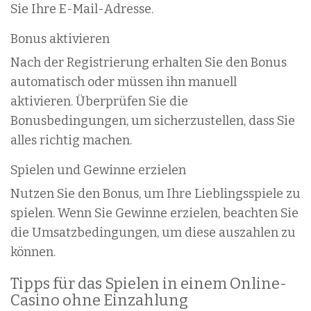
Sie Ihre E-Mail-Adresse.
Bonus aktivieren
Nach der Registrierung erhalten Sie den Bonus
automatisch oder müssen ihn manuell
aktivieren. Überprüfen Sie die
Bonusbedingungen, um sicherzustellen, dass Sie
alles richtig machen.
Spielen und Gewinne erzielen
Nutzen Sie den Bonus, um Ihre Lieblingsspiele zu
spielen. Wenn Sie Gewinne erzielen, beachten Sie
die Umsatzbedingungen, um diese auszahlen zu
können.
Tipps für das Spielen in einem Online-
Casino ohne Einzahlung