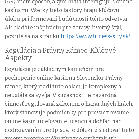
(AR), mení spôsob, akým ľudia interagujú s online
kasínami. Všetky tieto faktory hrajú kľúčovú
úlohu pri formovaní budúcnosti tohto odvetvia.
Ak hľadáte inšpiráciu pre zdravý životný štýl,
pozrite sa na stránku
https://www.fitness-sity.sk/
.
Regulácia a Právny Rámec: Kľúčové
Aspekty
Regulácia je základným kameňom pre
pochopenie online kasín na Slovensku. Právny
rámec, ktorý riadi túto oblasť, je komplexný a
neustále sa vyvíja. V súčasnosti je hazardná
činnosť regulovaná zákonom o hazardných hrách,
ktorý stanovuje podmienky pre prevádzkovanie
online kasín, udeľovanie licencií a dohľad nad
dodržiavaním predpisov. Je dôležité sledovať tieto
zmeny, pretože môžu výrazne ovplyvniť trh.