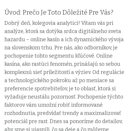
Úvod: Prečo Je Toto Dôležité Pre Vás?
Dobrý deň, kolegovia analytici! Vítam vás pri
analýze, ktorá sa dotýka srdca digitálneho sveta
hazardu – online kasín a ich dynamického vývoja
na slovenskom trhu. Pre nás, ako odborníkov, je
pochopenie tohto segmentu kľúčové. Online
kasína, ako rastúci fenomén, prinášajú so sebou
komplexnú sieť príležitostí a výziev. Od regulácie
a technologického pokroku až po meniace sa
preferencie spotrebiteľov, je to oblasť, ktorá si
vyžaduje neustálu pozornosť. Pochopenie týchto
faktorov vám umožní robiť informované
rozhodnutia, predvídať trendy a maximalizovať
potenciál pre rast. Dnes sa ponoríme do detailov,
aby sme si ujasnili, čo sa deje a čo môžeme