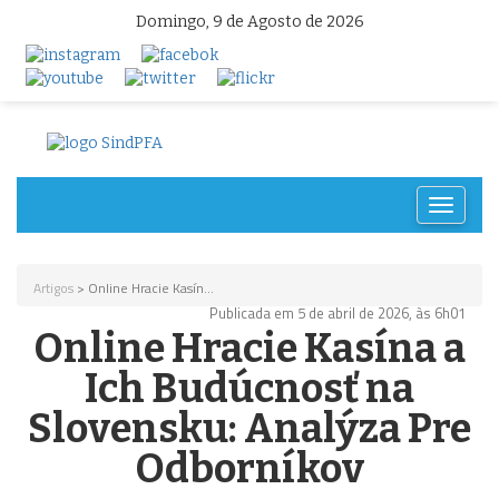
Domingo, 9 de Agosto de 2026
Toggle
navigat
Artigos
> Online Hracie Kasín...
Publicada em 5 de abril de 2026, às 6h01
Online Hracie Kasína a
Ich Budúcnosť na
Slovensku: Analýza Pre
Odborníkov