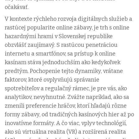
očakávať.
V kontexte rýchleho rozvoja digitálnych služieb a
rastúcej popularite online zábavy, je trh s online
hazardnými hrami v Slovenskej republike
obzvlášť zaujímavý. S rastúcou penetráciou
internetu a smartfónov, sa prístup k online
kasínam stáva jednoduchším ako kedykoľvek
predtým. Pochopenie tejto dynamiky, vrátane
faktorov, ktoré ovplyvňujú správanie
spotrebiteľov a regulačný rámec, je pre vás, ako
analytikov, nevyhnutné. Zvážte napríklad, ako sa
zmenili preferencie hráčov, ktorí hľadajú rôzne
formy zábavy, od tradičných kasínových hier až po
inovatívne formáty. A čo viac, vplyv technológií,
ako sú virtuálna realita (VR) a rozšírená realita