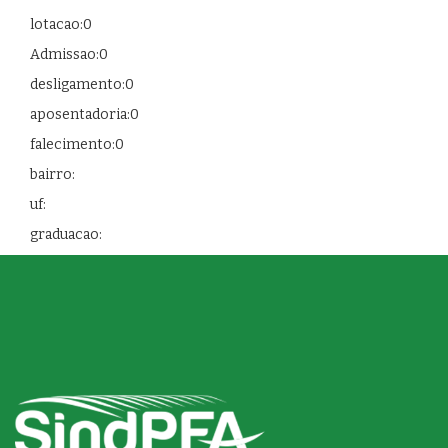
lotacao:0
Admissao:0
desligamento:0
aposentadoria:0
falecimento:0
bairro:
uf:
graduacao: