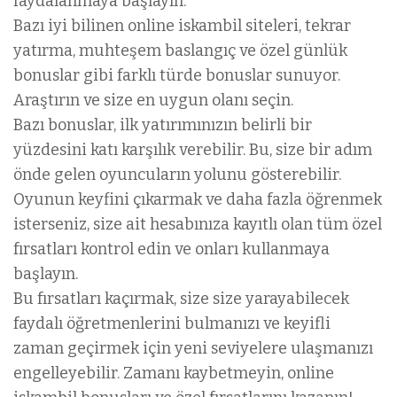
faydalanmaya başlayın.
Bazı iyi bilinen online iskambil siteleri, tekrar
yatırma, muhteşem baslangıç ve özel günlük
bonuslar gibi farklı türde bonuslar sunuyor.
Araştırın ve size en uygun olanı seçin.
Bazı bonuslar, ilk yatırımınızın belirli bir
yüzdesini katı karşılık verebilir. Bu, size bir adım
önde gelen oyuncuların yolunu gösterebilir.
Oyunun keyfini çıkarmak ve daha fazla öğrenmek
isterseniz, size ait hesabınıza kayıtlı olan tüm özel
fırsatları kontrol edin ve onları kullanmaya
başlayın.
Bu fırsatları kaçırmak, size size yarayabilecek
faydalı öğretmenlerini bulmanızı ve keyifli
zaman geçirmek için yeni seviyelere ulaşmanızı
engelleyebilir. Zamanı kaybetmeyin, online