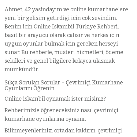
Ahmet, 42 yasindayim ve online kumarhanelere
yeni bir gelisim getirdigi icin cok sevindim.
Benim icin Online Iskambil Türkiye Rehberi,
basit bir arayucu olarak calisir ve herkes icin
uygun oyunlar bulmak icin gereken herseyi
sunar. Bu rehberle, musteri hizmetleri, ödeme
sekilleri ve genel bilgilere kolayca ulasmak
mümkündür.
Sıkça Sorulan Sorular – Çevrimiçi Kumarhane
Oyunlarını Öğrenin
Online iskambil oynamak ister misiniz?
Rehberimizle öğreneceksiniz nasıl çevrimiçi
kumarhane oyunlarına oynanır.
Bilinmeyenlerinizi ortadan kaldırın, çevrimiçi