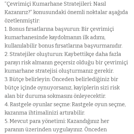
“Çevrimiçi Kumarhane Stratejileri: Nasıl
Kazanırız?” konusundaki önemli noktalar aşağıda
özetlenmiştir:
1. Bonus fırsatlarına başvurun: Bir çevrimiçi
kumarhanesinde kaydolmanın ilk adımı,
kullanılabilir bonus fırsatlarına başvurmanıdır.
2. Stratejiler oluşturun: Kaybettikçe daha fazla
parayı risk almanın geçersiz olduğu bir çevrimiçi
kumarhane stratejisi oluşturmanız gerekir.
3. Bütçe belirleyin: Önceden belirlediğiniz bir
bütçe içinde oynuyorsanız, kayiplerin sizi risk
alan bir duruma sokmasını önleyecektir.
4. Rastgele oyunlar seçme: Rastgele oyun seçme,
kazanma ihtimalinizi artırabilir.
5. Mevcut para yönetimi: Kazandığınız her
paranın üzerinden uygulayınız. Önceden