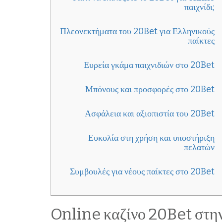
παιχνίδι;
Πλεονεκτήματα του 20Bet για Ελληνικούς
παίκτες
Ευρεία γκάμα παιχνιδιών στο 20Bet
Μπόνους και προσφορές στο 20Bet
Ασφάλεια και αξιοπιστία του 20Bet
Ευκολία στη χρήση και υποστήριξη
πελατών
Συμβουλές για νέους παίκτες στο 20Bet
Online καζίνο 20Bet στη