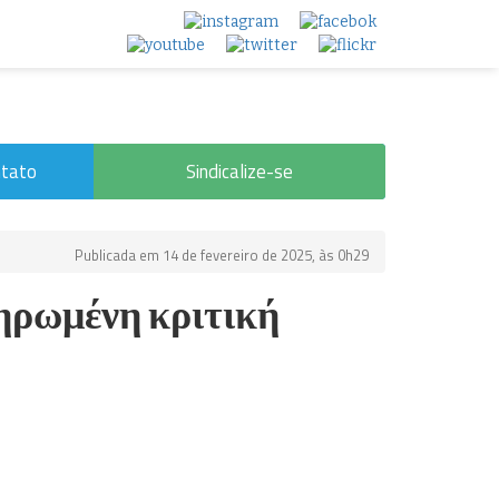
tato
Sindicalize-se
Publicada em 14 de fevereiro de 2025, às 0h29
ηρωμένη κριτική