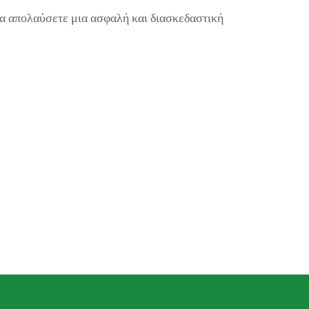
 θα απολαύσετε μια ασφαλή και διασκεδαστική