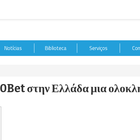
Notícias
Biblioteca
Serviços
Con
20Bet στην Ελλάδα μια ολοκλ