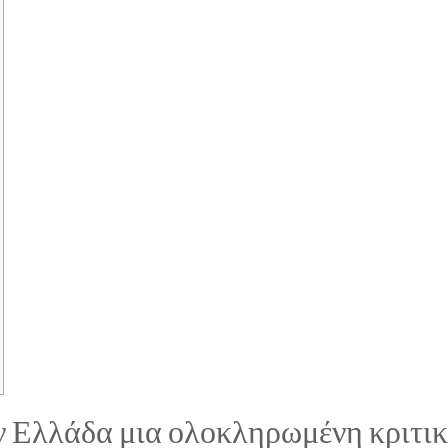
ν Ελλάδα μια ολοκληρωμένη κριτι