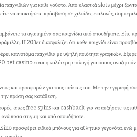
 παιχνιδιών για κάθε γούστο. Από κλασικά slots μέχρι ζωνταν
είτε να αποκτήσετε πρόσβαση σε χιλιάδες επιλογές, συμπερι
αμβάνετε τα αγαπημένα σας παιχνίδια από οπουδήποτε. Είτε π
ράμιλλη. Η 20βετ διασφαλίζει ότι κάθε παιχνίδι είναι προσβά
σφέρει καινοτόμα παιχνίδια με υψηλή ποιότητα γραφικών. Εξε
0 bet casino είναι η καλύτερη επιλογή για όσους αναζητούν π
υς και προσφορών για τους παίκτες του. Με την εγγραφή σας
 την πρώτη σας κατάθεση.
ορές, όπως free spins και cashback, για να αυξήσετε τις πι
 ανά πάσα στιγμή και από οπουδήποτε.
asino προσφέρει ειδικά μπόνους για αθλητικά γεγονότα, ενώ 
με ευκολία.