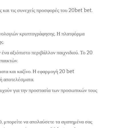
ς και τις συνεχείς προσφορές του 20bet bet.
χνολογιών κρυπτογράφησης. Η πλατφόρμα
ς.
ένα αξιόπιστο περιβάλλον παιχνιδιού. Το 20
 παικτών.
ματα και καζίνο. Η εφαρμογή 20 bet
νή αποτελέσματα.
συχούν για την προστασία των προσωπικών τους
p, μπορείτε να απολαύσετε τα αγαπημένα σας