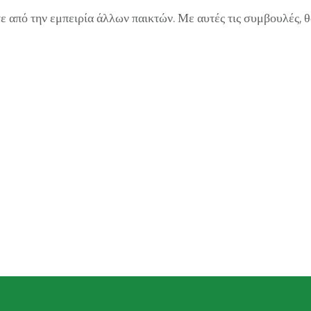
ετε από την εμπειρία άλλων παικτών. Με αυτές τις συμβουλές,