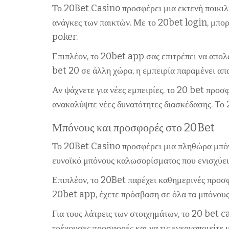
Το 20Bet Casino προσφέρει μια εκτενή ποικιλία
ανάγκες των παικτών. Με το 20bet login, μπορ
poker.
Επιπλέον, το 20bet app σας επιτρέπει να απολ
bet 20 σε άλλη χώρα, η εμπειρία παραμένει απα
Αν ψάχνετε για νέες εμπειρίες, το 20 bet προ
ανακαλύψτε νέες δυνατότητες διασκέδασης. Το 2
Μπόνους και προσφορές στο 20Bet
Το 20Bet Casino προσφέρει μια πληθώρα μπόνο
ευνοϊκό μπόνους καλωσορίσματος που ενισχύει
Επιπλέον, το 20Bet παρέχει καθημερινές προσφ
20bet app, έχετε πρόσβαση σε όλα τα μπόνους
Για τους λάτρεις των στοιχημάτων, το 20 bet c
τρέχουσες προσφορές και να τις ενεργοποιείτε 