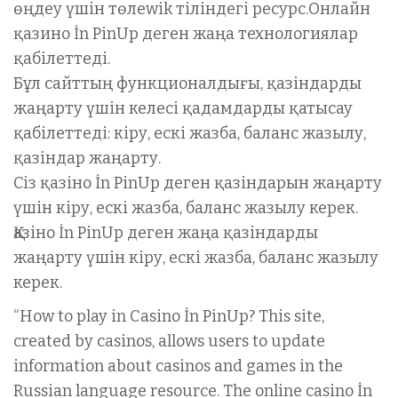
өңдеу үшін төлеwik тіліндегі ресурс.Онлайн
қазино İn PinUp деген жаңа технологиялар
қабілеттеді.
Бұл сайттың функционалдығы, қазіндарды
жаңарту үшін келесі қадамдарды қатысау
қабілеттеді: кіру, ескі жазба, баланс жазылу,
қазіндар жаңарту.
Сіз қазіно İn PinUp деген қазіндарын жаңарту
үшін кіру, ескі жазба, баланс жазылу керек.
Қазіно İn PinUp деген жаңа қазіндарды
жаңарту үшін кіру, ескі жазба, баланс жазылу
керек.
“How to play in Casino İn PinUp? This site,
created by casinos, allows users to update
information about casinos and games in the
Russian language resource. The online casino İn