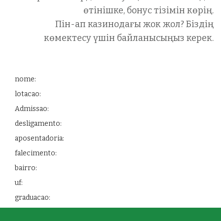
өтінішке, бонус тізімін көрің.
Пін-ап казинодағы жок жол? Біздің
көмектесу үшін байланысыңыз керек.
nome:
lotacao:
Admissao:
desligamento:
aposentadoria:
falecimento:
bairro:
uf:
graduacao: