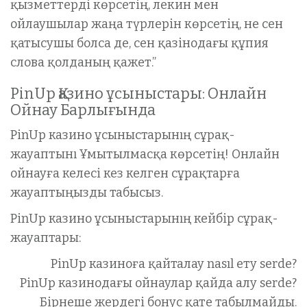
қызметтерді көрсетің, лекин мен
ойлаушылар жаңа түрлерін көрсетің, не сен
қатысушы болса де, сен қазінодағы құпия
слова қолданың қажет.”
PinUp Қазино ұсыныстары: Онлайн
Ойнау Барлығында
PinUp казино ұсыныстарынıң сұрақ-
жауаптынı Ұмытылмасқа көрсетің! Онлайн
ойнауға келесі кез келген сұрақтарға
жауаптыңызды табысыз.
PinUp казино ұсыныстарынıң кейбір сұрақ-
жауаптары:
PinUp казиноға қайталау nasıl ету serde?
PinUp казинодағы ойнаулар қайда алу serde?
Бірнеше жердегі бонус қате табылмайды.