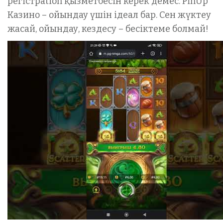
регістрation қызметбесін керек демес. PinUp
Казино – ойындау үшін ідеал бар. Сен жүктеу
жасай, ойындау, кездесу – бесіктеме болмай!