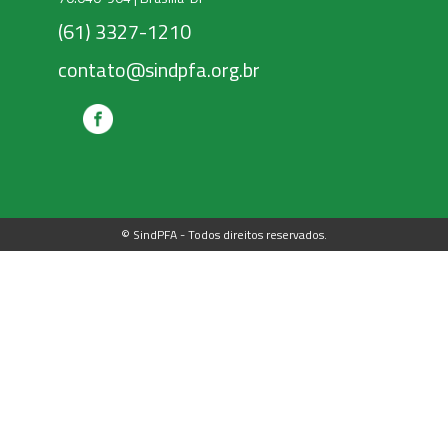
(61) 3327-1210
contato@sindpfa.org.br
© SindPFA - Todos direitos reservados.