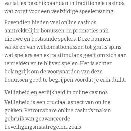
variaties beschikbaar dan in traditionele casino’s,
wat zorgt voor een veelzijdige speelervaring.
Bovendien bieden veel online casino’s
aantrekkelijke bonussen en promoties aan
nieuwe en bestaande spelers. Deze kunnen
variëren van welkomstbonussen tot gratis spins,
wat spelers een extra stimulans geeft om zich aan
te melden en te blijven spelen. Het is echter
belangrijk om de voorwaarden van deze
bonussen goed te begrijpen voordat je erin duikt.
Veiligheid en eerlijkheid in online casino’s
Veiligheid is een cruciaal aspect van online
gokken. Betrouwbare online casino’s maken
gebruik van geavanceerde
beveiligingsmaatregelen, zoals