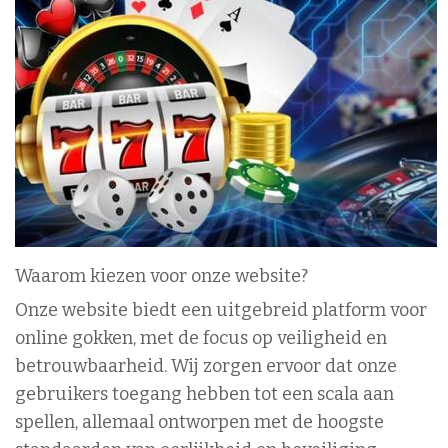
Waarom kiezen voor onze website?
Onze website biedt een uitgebreid platform voor
online gokken, met de focus op veiligheid en
betrouwbaarheid. Wij zorgen ervoor dat onze
gebruikers toegang hebben tot een scala aan
spellen, allemaal ontworpen met de hoogste