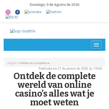
Domingo, 9 de Agosto de 2026
Toggle
navigat
Artigos
> Ontdek de complete w...
Publicada em 27 de janeiro de 2026, às 17h49
Ontdek de complete
wereld van online
casino’s alles wat je
moet weten