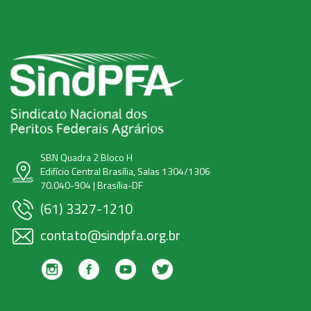
SBN Quadra 2 Bloco H
Edifício Central Brasília, Salas 1304/1306
70.040-904 | Brasília-DF
(61) 3327-1210
contato@sindpfa.org.br