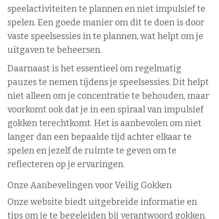
speelactiviteiten te plannen en niet impulsief te
spelen. Een goede manier om dit te doen is door
vaste speelsessies in te plannen, wat helpt om je
uitgaven te beheersen.
Daarnaast is het essentieel om regelmatig
pauzes te nemen tijdens je speelsessies. Dit helpt
niet alleen om je concentratie te behouden, maar
voorkomt ook dat je in een spiraal van impulsief
gokken terechtkomt. Het is aanbevolen om niet
langer dan een bepaalde tijd achter elkaar te
spelen en jezelf de ruimte te geven om te
reflecteren op je ervaringen.
Onze Aanbevelingen voor Veilig Gokken
Onze website biedt uitgebreide informatie en
tips om je te begeleiden bij verantwoord gokken.