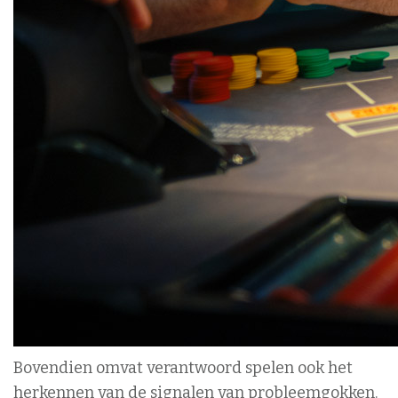
Bovendien omvat verantwoord spelen ook het
herkennen van de signalen van probleemgokken.