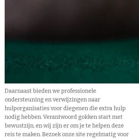
Daarnaast bieden we professionele
ondersteuning en verwijzingen naar
hulporganisaties voor diegenen die extra hulp
nodig hebben. Verantwoord gokken start met
bewustzijn, en wij zijn er om je te helpen deze
reis te maken. Bezoek onze site regelmatig voor