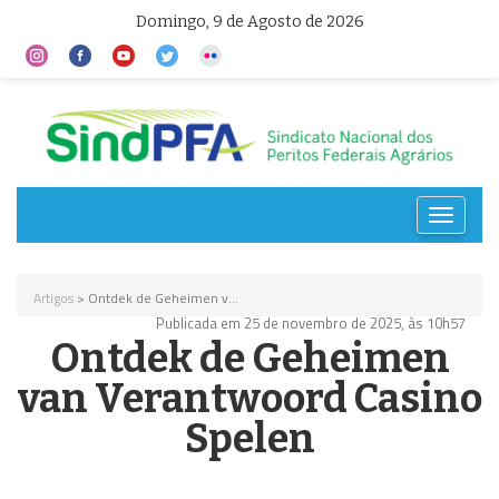
Domingo, 9 de Agosto de 2026
Toggle
navigat
Artigos
> Ontdek de Geheimen v...
Publicada em 25 de novembro de 2025, às 10h57
Ontdek de Geheimen
van Verantwoord Casino
Spelen