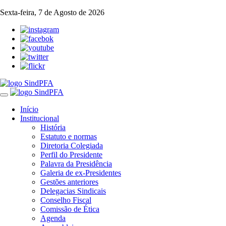
Sexta-feira, 7 de Agosto de 2026
Toggle
navigation
Início
Institucional
História
Estatuto e normas
Diretoria Colegiada
Perfil do Presidente
Palavra da Presidência
Galeria de ex-Presidentes
Gestões anteriores
Delegacias Sindicais
Conselho Fiscal
Comissão de Ética
Agenda