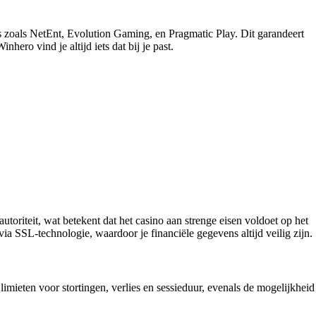
 zoals NetEnt, Evolution Gaming, en Pragmatic Play. Dit garandeert
nhero vind je altijd iets dat bij je past.
utoriteit, wat betekent dat het casino aan strenge eisen voldoet op het
a SSL-technologie, waardoor je financiële gegevens altijd veilig zijn.
mieten voor stortingen, verlies en sessieduur, evenals de mogelijkheid