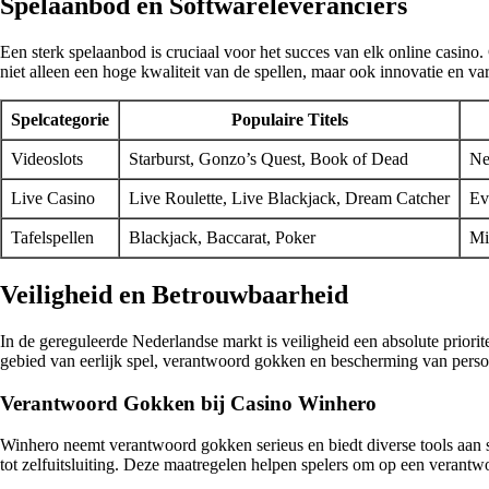
Spelaanbod en Softwareleveranciers
Een sterk spelaanbod is cruciaal voor het succes van elk online casi
niet alleen een hoge kwaliteit van de spellen, maar ook innovatie en varia
Spelcategorie
Populaire Titels
Videoslots
Starburst, Gonzo’s Quest, Book of Dead
Ne
Live Casino
Live Roulette, Live Blackjack, Dream Catcher
Ev
Tafelspellen
Blackjack, Baccarat, Poker
Mi
Veiligheid en Betrouwbaarheid
In de gereguleerde Nederlandse markt is veiligheid een absolute priorite
gebied van eerlijk spel, verantwoord gokken en bescherming van persoon
Verantwoord Gokken bij Casino Winhero
Winhero neemt verantwoord gokken serieus en biedt diverse tools aan sp
tot zelfuitsluiting. Deze maatregelen helpen spelers om op een verantw