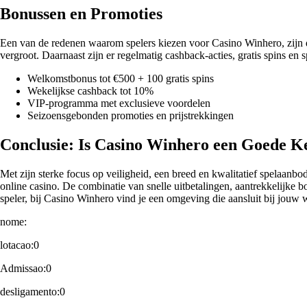
Bonussen en Promoties
Een van de redenen waarom spelers kiezen voor Casino Winhero, zijn d
vergroot. Daarnaast zijn er regelmatig cashback-acties, gratis spins en 
Welkomstbonus tot €500 + 100 gratis spins
Wekelijkse cashback tot 10%
VIP-programma met exclusieve voordelen
Seizoensgebonden promoties en prijstrekkingen
Conclusie: Is Casino Winhero een Goede K
Met zijn sterke focus op veiligheid, een breed en kwalitatief spelaanb
online casino. De combinatie van snelle uitbetalingen, aantrekkelijke 
speler, bij Casino Winhero vind je een omgeving die aansluit bij jouw
nome:
lotacao:0
Admissao:0
desligamento:0