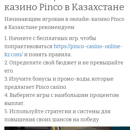
казино Pinco в Казахстане
Начинающим игрокам в онлайн-казино Pinco
в Казахстане рекомендуем:
1. Начните с бесплатных игр, чтобы
попрактиковаться
https://pinco-casino-online-
kz.com/
и понять правила.
2. Определите свой бюджет и не превышайте
его.
3. Изучите бонусы и промо-коды, которые
предлагает Pinco casino.
4. Выберите игры с наибольшим процентом
выплат.
5. Используйте стратегии и системы для
повышения своих шансов на победу.