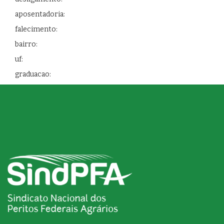
aposentadoria:
falecimento:
bairro:
uf:
graduacao: