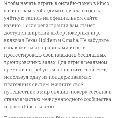
Чтобы начать играть в онлайн-покер в Pinco
казино, вам необходимо сначала создать
учётную запись на официальном сайте
казино. После регистрации вам станет
доступен широкий выбор покерных игр,
включая Texas Hold’em и Omaha. Не забудьте
ознакомиться с правилами игры и
протестировать свои навыки в бесплатных
тренировочных залах. Для игры в реальном
времени потребуется пополнить свой счёт,
используя одну из поддерживаемых
платёжных систем. Начните своё
путешествие в мир онлайн-покера сегодня и
станьте частью международного сообщества
игроков Pinco казино.