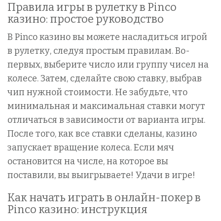
Правила игры в рулетку в Pinco
казино: простое руководство
В Pinco казино вы можете насладиться игрой
в рулетку, следуя простым правилам. Во-
первых, выберите число или группу чисел на
колесе. Затем, сделайте свою ставку, выбрав
чип нужной стоимости. Не забудьте, что
минимальная и максимальная ставки могут
отличаться в зависимости от варианта игры.
После того, как все ставки сделаны, казино
запускает вращение колеса. Если мяч
остановится на числе, на которое вы
поставили, вы выигрываете! Удачи в игре!
Как начать играть в онлайн-покер в
Pinco казино: инструкция