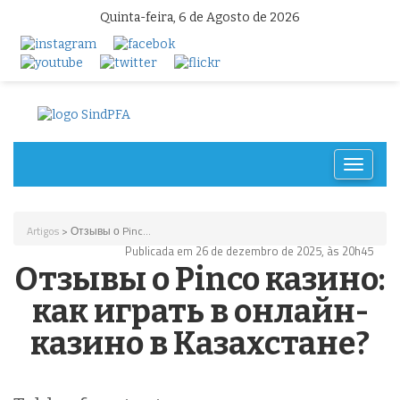
Quinta-feira, 6 de Agosto de 2026
Toggle
navigat
Artigos
> Отзывы о Pinc...
Publicada em 26 de dezembro de 2025, às 20h45
Отзывы о Pinco казино:
как играть в онлайн-
казино в Казахстане?