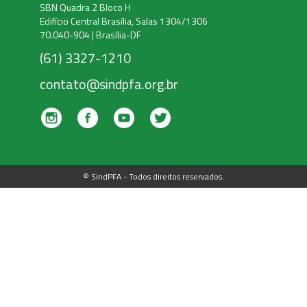
SBN Quadra 2 Bloco H
Edifício Central Brasília, Salas 1304/1306
70.040-904 | Brasília-DF
(61) 3327-1210
contato@sindpfa.org.br
© SindPFA - Todos direitos reservados.