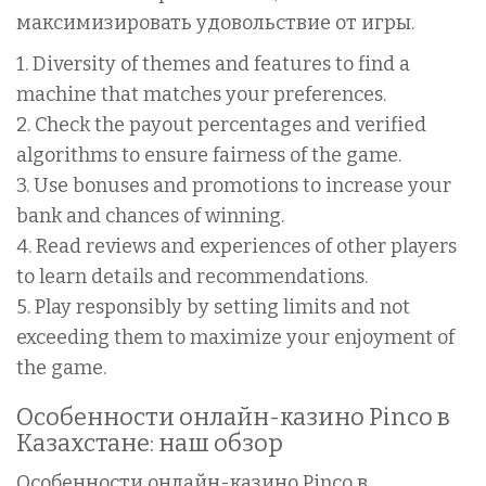
максимизировать удовольствие от игры.
1. Diversity of themes and features to find a
machine that matches your preferences.
2. Check the payout percentages and verified
algorithms to ensure fairness of the game.
3. Use bonuses and promotions to increase your
bank and chances of winning.
4. Read reviews and experiences of other players
to learn details and recommendations.
5. Play responsibly by setting limits and not
exceeding them to maximize your enjoyment of
the game.
Особенности онлайн-казино Pinco в
Казахстане: наш обзор
Особенности онлайн-казино Pinco в