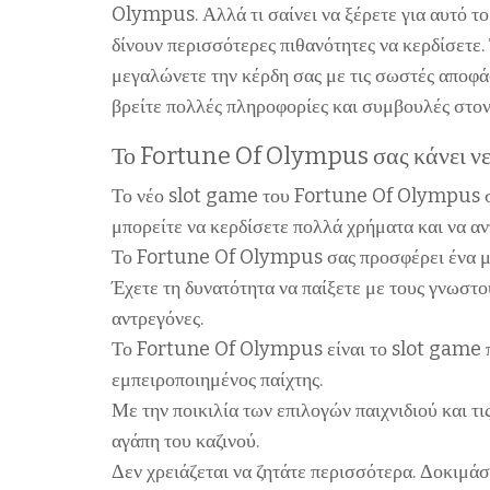
Olympus. Αλλά τι σαίνει να ξέρετε για αυτό το
δίνουν περισσότερες πιθανότητες να κερδίσετε.
μεγαλώνετε την κέρδη σας με τις σωστές αποφάσ
βρείτε πολλές πληροφορίες και συμβουλές στον
Το Fortune Of Olympus σας κάνει νε
Το νέο slot game του Fortune Of Olympus σας
μπορείτε να κερδίσετε πολλά χρήματα και να αν
Το Fortune Of Olympus σας προσφέρει ένα μονα
Έχετε τη δυνατότητα να παίξετε με τους γνωστ
αντρεγόνες.
Το Fortune Of Olympus είναι το slot game που 
εμπειροποιημένος παίχτης.
Με την ποικιλία των επιλογών παιχνιδιού και 
αγάπη του καζινού.
Δεν χρειάζεται να ζητάτε περισσότερα. Δοκιμά