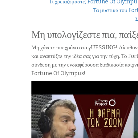
Τι χρειαζόμαστε; Fortune Of Olympus 
Τα μυστικά του Fo
Σ
Μη υπολογίζεστε πια, παί
Μη χάνετε πια χρόνο στα γUESSING! Δίευθυνθε
και αναπτύξτε την ιδέα σας για την τύχη. Το 
σύνδεση με την ενδιαφέρουσα διαδικασία παιχν
Fortune Of Olympus!