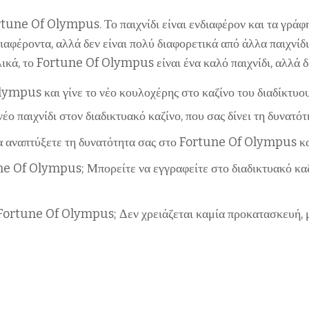
tune Of Olympus. Το παιχνίδι είναι ενδιαφέρον και τα γράφη
ιαφέροντα, αλλά δεν είναι πολύ διαφορετικά από άλλα παιχνίδια
κά, το Fortune Of Olympus είναι ένα καλό παιχνίδι, αλλά δε
ympus και γίνε το νέο κουλοχέρης στο καζίνο του διαδίκτυο
έο παιχνίδι στον διαδικτυακό καζίνο, που σας δίνει τη δυνατό
α αναπτύξετε τη δυνατότητα σας στο Fortune Of Olympus και
rtune Of Olympus; Μπορείτε να εγγραφείτε στο διαδικτυακό κ
Fortune Of Olympus; Δεν χρειάζεται καμία προκατασκευή, μπ