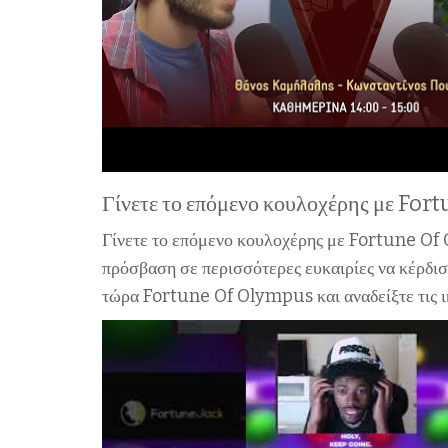
Γίνετε το επόμενο κουλοχέρης με Fo
Γίνετε το επόμενο κουλοχέρης με Fortune Of
πρόσβαση σε περισσότερες ευκαιρίες να κέρδισ
τώρα Fortune Of Olympus και αναδείξτε τις ικ