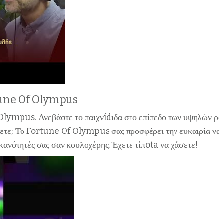
rtune Of Olympus
 Olympus. Ανεβάστε το παιχνídιδα στο επίπεδο των υψηλών
ετε; Το Fortune Of Olympus σας προσφέρει την ευκαιρία να 
ανότητές σας σαν κουλοχέρης. Έχετε τίπota να χάσετε!