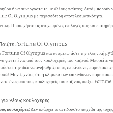
οηθού ή να συνεργαστείτε με άλλους παίκτες; Αυτά μπορούν ν
rtune Of Olympus με περισσότερη αποτελεσματικότητα.
ντική. Προσεχήστε τις στοχευμένες επιλογές σας και διατηρήστ
ο; Παίξτε Fortune Of Olympus
ίξτε Fortune Of Olympus και αντιμετωπίστε την ελληνική μ
να γίνετε ένας από τους κουλοχερείς του καζινού. Μπορείτε ν
μόσετε την ιδέα να αναβαθμίζετε τις επικίνδυνες παριστάσεις 
ποσά! Μην ξεχνάτε, ότι η κλίμακα των επικίνδυνων παριστάσεων
γίνετε ένας από τους κουλοχερείς του καζινού, παίξτε Fortun
για νέους κουλοχέρες
υς κουλοχέρες:
Δεν υπάρχει το αντίδραστο παιχνίδι της τύχη