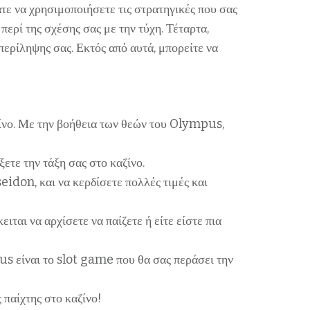
άτε να χρησιμοποιήσετε τις στρατηγικές που σας
ερί της σχέσης σας με την τύχη. Τέταρτα,
περίληψης σας. Εκτός από αυτά, μπορείτε να
ζίνο. Με την βοήθεια των θεών του Olympus,
τε την τάξη σας στο καζίνο.
idon, και να κερδίσετε πολλές τιμές και
ται να αρχίσετε να παίζετε ή είτε είστε πια
us είναι το slot game που θα σας περάσει την
παίχτης στο καζίνο!