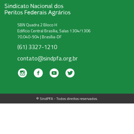
SBN Quadra 2 Bloco H
Edifício Central Brasília, Salas 1304/1306
70.040-904 | Brasília-DF
(61) 3327-1210
contato@sindpfa.org.br
© SindPFA - Todos direitos reservados.