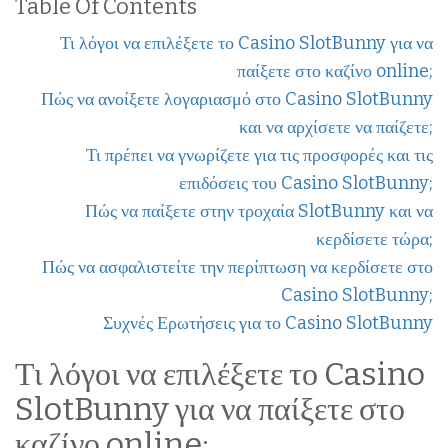
Table Of Contents
Τι λόγοι να επιλέξετε το Casino SlotBunny για να
παίξετε στο καζίνο online;
Πώς να ανοίξετε λογαριασμό στο Casino SlotBunny
και να αρχίσετε να παίζετε;
Τι πρέπει να γνωρίζετε για τις προσφορές και τις
επιδόσεις του Casino SlotBunny;
Πώς να παίξετε στην τροχαία SlotBunny και να
κερδίσετε τώρα;
Πώς να ασφαλιστείτε την περίπτωση να κερδίσετε στο
Casino SlotBunny;
Συχνές Ερωτήσεις για το Casino SlotBunny
Τι λόγοι να επιλέξετε το Casino
SlotBunny για να παίξετε στο
καζίνο online;