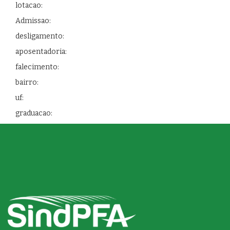
lotacao:
Admissao:
desligamento:
aposentadoria:
falecimento:
bairro:
uf:
graduacao: