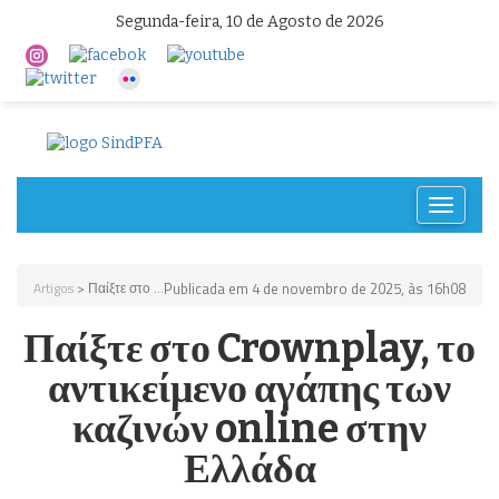
Segunda-feira, 10 de Agosto de 2026
Toggle
navigat
Artigos
> Παίξτε στο ...
Publicada em 4 de novembro de 2025, às 16h08
Παίξτε στο Crownplay, το
αντικείμενο αγάπης των
καζινών online στην
Ελλάδα