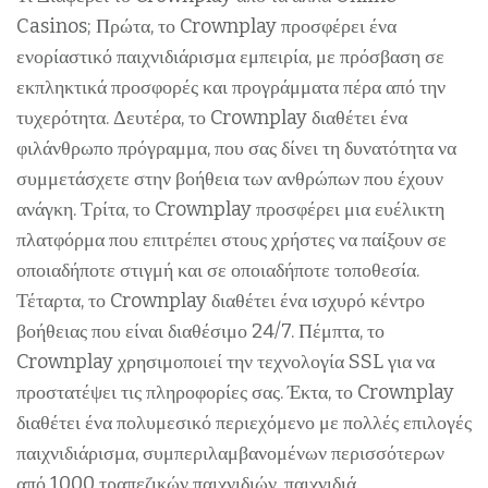
Casinos; Πρώτα, το Crownplay προσφέρει ένα
ενορίαστικό παιχνιδιάρισμα εμπειρία, με πρόσβαση σε
εκπληκτικά προσφορές και προγράμματα πέρα από την
τυχερότητα. Δευτέρα, το Crownplay διαθέτει ένα
φιλάνθρωπο πρόγραμμα, που σας δίνει τη δυνατότητα να
συμμετάσχετε στην βοήθεια των ανθρώπων που έχουν
ανάγκη. Τρίτα, το Crownplay προσφέρει μια ευέλικτη
πλατφόρμα που επιτρέπει στους χρήστες να παίξουν σε
οποιαδήποτε στιγμή και σε οποιαδήποτε τοποθεσία.
Τέταρτα, το Crownplay διαθέτει ένα ισχυρό κέντρο
βοήθειας που είναι διαθέσιμο 24/7. Πέμπτα, το
Crownplay χρησιμοποιεί την τεχνολογία SSL για να
προστατέψει τις πληροφορίες σας. Έκτα, το Crownplay
διαθέτει ένα πολυμεσικό περιεχόμενο με πολλές επιλογές
παιχνιδιάρισμα, συμπεριλαμβανομένων περισσότερων
από 1000 τραπεζικών παιχνιδιών, παιχνιδιά