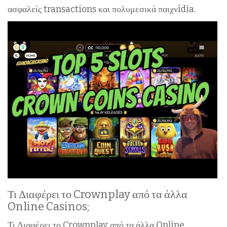
ασφαλείς transactions και πολυμεσικά παιχνídia.
Τι Διαφέρει το Crownplay από τα άλλα
Online Casinos;
Τι Διαφέρει το Crownplay από τα άλλα Online