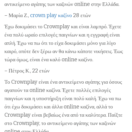
αντικείμενο αγάπης των καζινών online στην Ελλάδα.
– Μαρία Ζ.,
crown play καζίνο
28 ετών
Έχω δοκιμάσει το Crownplay και είναι λαμπρό. Έχετε
ένα πολύ ωραίο επιλογές παιγνίων και η εγγραφή είναι
απλή. Έχω να πω ότι το είχα δοκιμάσει μόνο για λίγο
καιρό, οπότε δεν ξέρω αν θα κάνω κάποτε νικήσεις. Έως
τώρα όμως, είναι ένα καλό online καζίνο.
– Πέτρος Κ., 22 ετών
Το Crownplay είναι ένα αντικείμενο αγάπης για όσους
αγαπούν τα online καζίνα. Έχετε πολλές επιλογές
παιγνίων και η υποστήριξη είναι πολύ καλή. Έχω να πω
ότι έχω δοκιμάσει και άλλα online καζίνα, αλλά το
Crownplay είναι βεβαίως ένα από τα καλύτερα. Παίξτε
στο Crownplay, το αντικείμενο αγάπης των καζινών
online στην Ελλάδα.