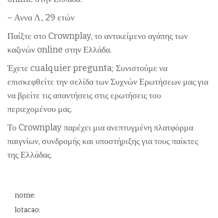
– Αννα Λ., 29 ετών
Παίξτε στο Crownplay, το αντικείμενο αγάπης των
καζινών online στην Ελλάδα.
Έχετε cualquier pregunta; Συνιστούμε να
επισκεφθείτε την σελίδα των Συχνών Ερωτήσεων μας για
να βρείτε τις απαντήσεις στις ερωτήσεις του
περιεχομένου μας.
Το Crownplay παρέχει μια ανεπτυγμένη πλατφόρμα
παιγνίων, συνδρομής και υποστήριξης για τους παίκτες
της Ελλάδας.
nome:
lotacao: