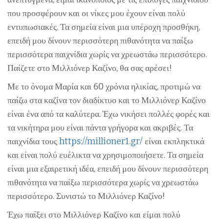
που προσφέρουν και οι νίκες μου έχουν είναι πολύ
εντυπωσιακές. Τα σημεία είναι μια υπέροχη προσθήκη,
επειδή μου δίνουν περισσότερη πιθανότητα να παίξω
περισσότερα παιχνίδια χωρίς να χρεωστάω περισσότερο.
Παίζετε στο Μιλλιόνερ Καζίνο, θα σας αρέσει!
Με το όνομα Μαρία και 60 χρόνια ηλικίας, προτιμώ να
παίζω στα καζίνα τον διαδίκτυο και το Μιλλιόνερ Καζίνο
είναι ένα από τα καλύτερα. Έχω νικήσει πολλές φορές και
τα νικήτηρα μου είναι πάντα γρήγορα και ακριβές. Τα
παιχνίδια τους
https://millioner1.gr/
είναι εκπληκτικά
και είναι πολύ ευέλικτα να χρησιμοποιήσετε. Τα σημεία
είναι μια εξαιρετική ιδέα, επειδή μου δίνουν περισσότερη
πιθανότητα να παίξω περισσότερα χωρίς να χρεωστάω
περισσότερο. Συνιστώ το Μιλλιόνερ Καζίνο!
Έχω παίξει στο Μιλλιόνερ Καζίνο και είμαι πολύ