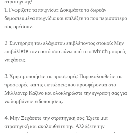
στρατηγικής!
1. Γνωρίζετε τα παιχνίδια: Δοκιμάστε τα δωρεάν
δεμοσιευμένα παιχνίδια και επιλέξτε τα που περισσότερο
σας αρέσουν.
2. Συντήρηση του ελάχιστου επιβλέποντος στοκού: Μην
επιβάλlete τον εαυτό σου πάνω από το ο which μπορείς
να χάσεις.
3. Χρησιμοποιήστε τις προσφορές: Παρακολουθείτε τις
προσφορές και τις εκπτώσεις που προσφέρονται στο
Μιλλιόνερ Καζίνο και ολοκληρώστε την εγγραφή σας για
να λαμβάνετε ειδοποιήσεις.
4. Μην Ξεχάσετε την στρατηγική σας: Έχετε μια
στρατηγική και ακολουθείτε την. Αλλάζετε την