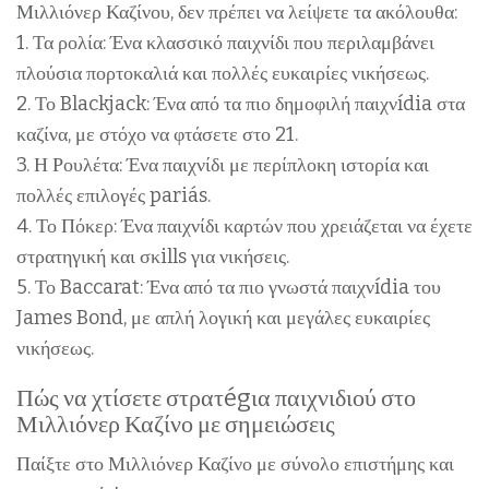
Μιλλιόνερ Καζίνου, δεν πρέπει να λείψετε τα ακόλουθα:
1. Τα ρολία: Ένα κλασσικό παιχνίδι που περιλαμβάνει
πλούσια πορτοκαλιά και πολλές ευκαιρίες νικήσεως.
2. Το Blackjack: Ένα από τα πιο δημοφιλή παιχνídia στα
καζίνα, με στόχο να φτάσετε στο 21.
3. Η Ρουλέτα: Ένα παιχνίδι με περίπλοκη ιστορία και
πολλές επιλογές pariás.
4. Το Πόκερ: Ένα παιχνίδι καρτών που χρειάζεται να έχετε
στρατηγική και σκills για νικήσεις.
5. Το Baccarat: Ένα από τα πιο γνωστά παιχνídia του
James Bond, με απλή λογική και μεγάλες ευκαιρίες
νικήσεως.
Πώς να χτίσετε στρατégια παιχνιδιού στο
Μιλλιόνερ Καζίνο με σημειώσεις
Παίξτε στο Μιλλιόνερ Καζίνο με σύνολο επιστήμης και