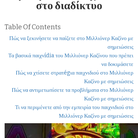
στο διαδίκτυο
Table Of Contents
Πώς να ξεκινήσετε να παίζετε στο Μιλλιόνερ Καζίνο με
σημειώσεις
Τα βασικά παιχνídia του Μιλλιόνερ Καζίνου που πρέπει
να δοκιμάσετε
Πώς να χτίσετε στρατégια παιχνιδιού στο Μιλλιόνερ
Καζίνο με σημειώσεις
Πώς να αντιμετωπίσετε τα προβλήματα στο Μιλλιόνερ
Καζίνο με σημειώσεις
Τι να περιμένετε από την εμπειρία του παιχνιδιού στο
Μιλλιόνερ Καζίνο με σημειώσεις