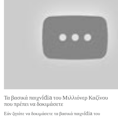
Τα βασικά παιχνídia του Μιλλιόνερ Καζίνου
που πρέπει να δοκιμάσετε
Εάν ζητάτε να δοκιμάσετε τα βασικά παιχνídia του