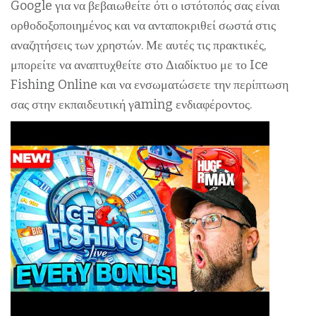
Google για να βεβαιωθείτε ότι ο ιστότοπός σας είναι
ορθοδοξοποιημένος και να ανταποκριθεί σωστά στις
αναζητήσεις των χρηστών. Με αυτές τις πρακτικές,
μπορείτε να αναπτυχθείτε στο Διαδίκτυο με το Ice
Fishing Online και να ενσωματώσετε την περίπτωση
σας στην εκπαιδευτική γaming ενδιαφέροντος.