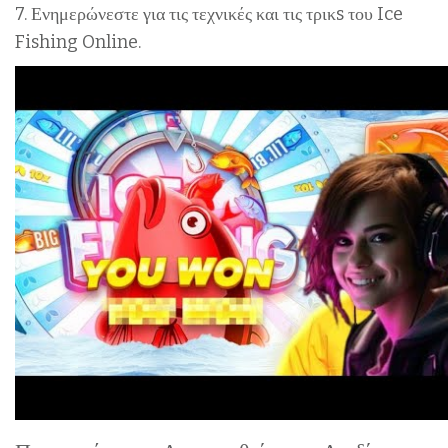
7. Ενημερώνεστε για τις τεχνικές και τις τρικs του Ice
Fishing Online.