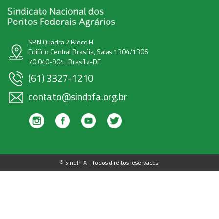
SBN Quadra 2 Bloco H
Edifício Central Brasília, Salas 1304/1306
70.040-904 | Brasília-DF
(61) 3327-1210
contato@sindpfa.org.br
© SindPFA - Todos direitos reservados.