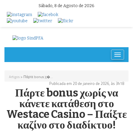
Sábado, 8 de Agosto de 2026
Toggle
navigat
Artigos
> Πάρτε bonus χ�...
Publicada em 20 de janeiro de 2026, às 3h18
Πάρτε bonus χωρίς να
κάνετε κατάθεση στο
Westace Casino – Παίξτε
καζίνο στο διαδίκτυο!