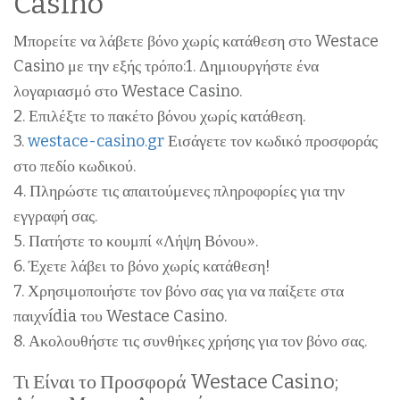
Casino
Μπορείτε να λάβετε βόνο χωρίς κατάθεση στο Westace
Casino με την εξής τρόπο:1. Δημιουργήστε ένα
λογαριασμό στο Westace Casino.
2. Επιλέξτε το πακέτο βόνου χωρίς κατάθεση.
3.
westace-casino.gr
Εισάγετε τον κωδικό προσφοράς
στο πεδίο κωδικού.
4. Πληρώστε τις απαιτούμενες πληροφορίες για την
εγγραφή σας.
5. Πατήστε το κουμπί «Λήψη Βόνου».
6. Έχετε λάβει το βόνο χωρίς κατάθεση!
7. Χρησιμοποιήστε τον βόνο σας για να παίξετε στα
παιχνídia του Westace Casino.
8. Ακολουθήστε τις συνθήκες χρήσης για τον βόνο σας.
Τι Είναι το Προσφορά Westace Casino;