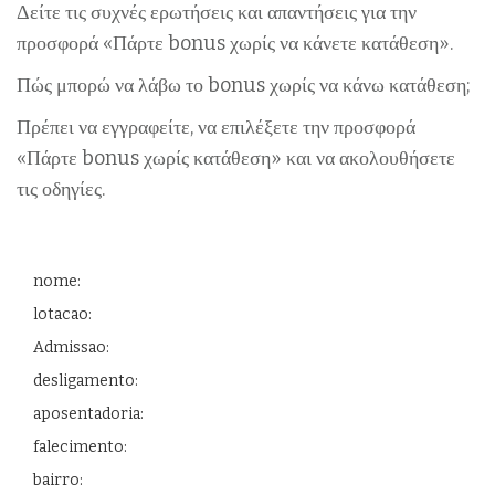
Δείτε τις συχνές ερωτήσεις και απαντήσεις για την
προσφορά «Πάρτε bonus χωρίς να κάνετε κατάθεση».
Πώς μπορώ να λάβω το bonus χωρίς να κάνω κατάθεση;
Πρέπει να εγγραφείτε, να επιλέξετε την προσφορά
«Πάρτε bonus χωρίς κατάθεση» και να ακολουθήσετε
τις οδηγίες.
nome:
lotacao:
Admissao:
desligamento:
aposentadoria:
falecimento:
bairro: