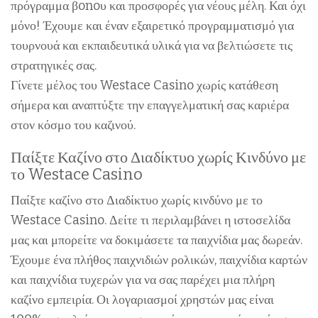
πρόγραμμα βonoυ και προσφορές για νέους μέλη. Και όχι
μόνο! Έχουμε και έναν εξαιρετικό προγραμματισμό για
τουρνουά και εκπαιδευτικά υλικά για να βελτιώσετε τις
στρατηγικές σας.
Γίνετε μέλος του Westace Casino χωρίς κατάθεση
σήμερα και αναπτύξτε την επαγγελματική σας καριέρα
στον κόσμο του καζινού.
Παίξτε Καζίνο στο Διαδίκτυο χωρίς Κινδύνο με
το Westace Casino
Παίξτε καζίνο στο Διαδίκτυο χωρίς κινδύνο με το
Westace Casino. Δείτε τι περιλαμβάνει η ιστοσελίδα
μας και μπορείτε να δοκιμάσετε τα παιχνίδια μας δωρεάν.
Έχουμε ένα πλήθος παιχνιδιών ρολικών, παιχνίδια καρτών
και παιχνίδια τυχερών για να σας παρέχει μια πλήρη
καζίνο εμπειρία. Οι λογαριασμοί χρηστών μας είναι