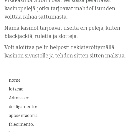
Pikakasinot Suomi ovat verkossa pelattavat
kasinopelejä, jotka tarjoavat mahdollisuuden
voittaa rahaa sattumasta.
Nämä kasinot tarjoavat useita eri pelejä, kuten
blackjackiä, ruletia ja slotteja.
Voit aloittaa pelin helposti rekisteröitymällä
kasinon sivustolle ja tehden sitten sitten maksua.
nome:
lotacao:
Admissao:
desligamento:
aposentadoria:
falecimento: