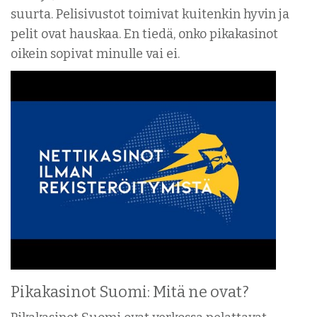
suurta. Pelisivustot toimivat kuitenkin hyvin ja
pelit ovat hauskaa. En tiedä, onko pikakasinot
oikein sopivat minulle vai ei.
Pikakasinot Suomi: Mitä ne ovat?