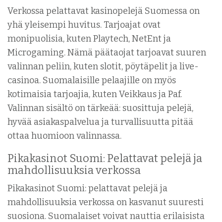
Verkossa pelattavat kasinopelejä Suomessa on
yhä yleisempi huvitus. Tarjoajat ovat
monipuolisia, kuten Playtech, NetEnt ja
Microgaming. Nämä päätaojat tarjoavat suuren
valinnan peliin, kuten slotit, pöytäpelit ja live-
casinoa. Suomalaisille pelaajille on myös
kotimaisia tarjoajia, kuten Veikkaus ja Paf.
Valinnan sisältö on tärkeää: suosittuja pelejä,
hyvää asiakaspalvelua ja turvallisuutta pitää
ottaa huomioon valinnassa.
Pikakasinot Suomi: Pelattavat pelejä ja
mahdollisuuksia verkossa
Pikakasinot Suomi: pelattavat pelejä ja
mahdollisuuksia verkossa on kasvanut suuresti
suosiona. Suomalaiset voivat nauttia erilaisista