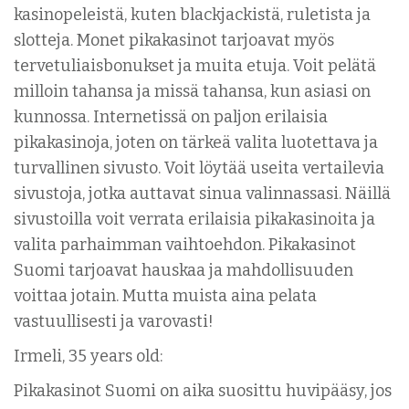
kasinopeleistä, kuten blackjackistä, ruletista ja
slotteja. Monet pikakasinot tarjoavat myös
tervetuliaisbonukset ja muita etuja. Voit pelätä
milloin tahansa ja missä tahansa, kun asiasi on
kunnossa. Internetissä on paljon erilaisia
pikakasinoja, joten on tärkeä valita luotettava ja
turvallinen sivusto. Voit löytää useita vertailevia
sivustoja, jotka auttavat sinua valinnassasi. Näillä
sivustoilla voit verrata erilaisia pikakasinoita ja
valita parhaimman vaihtoehdon. Pikakasinot
Suomi tarjoavat hauskaa ja mahdollisuuden
voittaa jotain. Mutta muista aina pelata
vastuullisesti ja varovasti!
Irmeli, 35 years old:
Pikakasinot Suomi on aika suosittu huvipääsy, jos