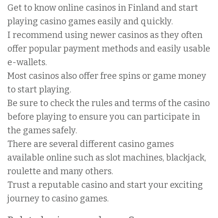
Get to know online casinos in Finland and start
playing casino games easily and quickly.
I recommend using newer casinos as they often
offer popular payment methods and easily usable
e-wallets.
Most casinos also offer free spins or game money
to start playing.
Be sure to check the rules and terms of the casino
before playing to ensure you can participate in
the games safely.
There are several different casino games
available online such as slot machines, blackjack,
roulette and many others.
Trust a reputable casino and start your exciting
journey to casino games.