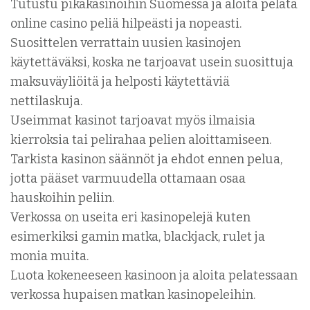
Tutustu pikakasinoihin Suomessa ja aloita pelata
online casino peliä hilpeästi ja nopeasti.
Suosittelen verrattain uusien kasinojen
käytettäväksi, koska ne tarjoavat usein suosittuja
maksuväyliöitä ja helposti käytettäviä
nettilaskuja.
Useimmat kasinot tarjoavat myös ilmaisia
kierroksia tai pelirahaa pelien aloittamiseen.
Tarkista kasinon säännöt ja ehdot ennen pelua,
jotta pääset varmuudella ottamaan osaa
hauskoihin peliin.
Verkossa on useita eri kasinopelejä kuten
esimerkiksi gamin matka, blackjack, rulet ja
monia muita.
Luota kokeneeseen kasinoon ja aloita pelatessaan
verkossa hupaisen matkan kasinopeleihin.