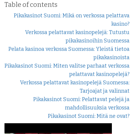
Table of contents
Pikakasinot Suomi: Mikä on verkossa pelattava
kasino?
Verkossa pelattavat kasinopelejä: Tutustu
pikakasinoihin Suomessa
Pelata kasinoa verkossa Suomessa: Yleistä tietoa
pikakasinoista
Pikakasinot Suomi: Miten valitse parhaat verkossa
pelattavat kasinopelejä?
Verkossa pelattavat kasinopelejä Suomessa:
Tarjoajat ja valinnat
Pikakasinot Suomi: Pelattavat pelejä ja
mahdollisuuksia verkossa
Pikakasinot Suomi: Mitä ne ovat?