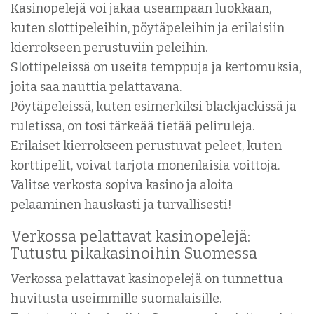
Kasinopelejä voi jakaa useampaan luokkaan,
kuten slottipeleihin, pöytäpeleihin ja erilaisiin
kierrokseen perustuviin peleihin.
Slottipeleissä on useita temppuja ja kertomuksia,
joita saa nauttia pelattavana.
Pöytäpeleissä, kuten esimerkiksi blackjackissä ja
ruletissa, on tosi tärkeää tietää peliruleja.
Erilaiset kierrokseen perustuvat peleet, kuten
korttipelit, voivat tarjota monenlaisia voittoja.
Valitse verkosta sopiva kasino ja aloita
pelaaminen hauskasti ja turvallisesti!
Verkossa pelattavat kasinopelejä:
Tutustu pikakasinoihin Suomessa
Verkossa pelattavat kasinopelejä on tunnettua
huvitusta useimmille suomalaisille.