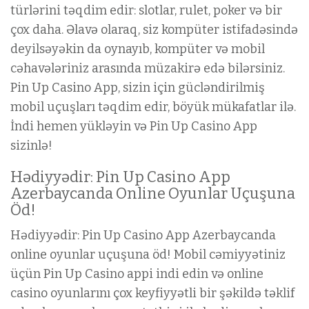
türlərini təqdim edir: slotlar, rulet, poker və bir
çox daha. Əlavə olaraq, siz kompüter istifadəsində
deyilsəyəkin da oynayıb, kompüter və mobil
cəhavələriniz arasında müzakirə edə bilərsiniz.
Pin Up Casino App, sizin için gücləndirilmiş
mobil uçuşları təqdim edir, böyük mükafatlar ilə.
İndi hemen yükləyin və Pin Up Casino App
sizinlə!
Hədiyyədir: Pin Up Casino App
Azerbaycanda Online Oyunlar Uçuşuna
Öd!
Hədiyyədir: Pin Up Casino App Azerbaycanda
online oyunlar uçuşuna öd! Mobil cəmiyyətiniz
üçün Pin Up Casino appi indi edin və online
casino oyunlarını çox keyfiyyətli bir şəkildə təklif