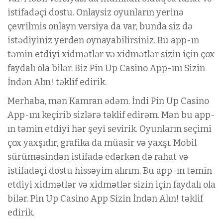
istifadəçi dostu. Onlaysiz oyunların yerinə
çevrilmis onlayn versiya da var, bunda siz də
istədiyiniz yerden oynayabilirsiniz. Bu app-ın
təmin etdiyi xidmətlər və xidmətlər sizin için çox
faydalı ola bilər. Biz Pin Up Casino App-ını Sizin
İndən Alın! təklif edirik.
Merhaba, mən Kamran ədəm. İndi Pin Up Casino
App-ını keçirib sizlərə təklif edirəm. Mən bu app-
ın təmin etdiyi hər şeyi sevirik. Oyunların seçimi
çox yaxşıdır, grafika da müasir və yaxşı. Mobil
sürüməsindən istifadə edərkən də rahat və
istifadəçi dostu hissəyim alırım. Bu app-ın təmin
etdiyi xidmətlər və xidmətlər sizin için faydalı ola
bilər. Pin Up Casino App Sizin İndən Alın! təklif
edirik.